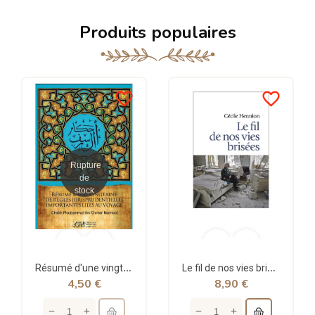
Produits populaires
favorite_border
favorite_border
Rupture
de
stock
Résumé d'une vingtaine de règles jurisprudentielles liées au voyage - Bazmoul - Héritage...
Le fil de nos vies brisées - poche - Cécile Hennion - Points
4,50 €
8,90 €