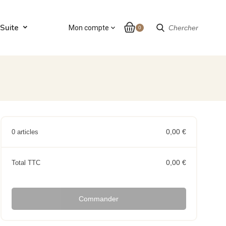
Suite
Mon compte
expand_more
Chercher
0
0,00 €
0 articles
0,00 €
Total TTC
Commander