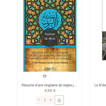
Rupture
de stock
Résumé d'une vingtaine de règles jurisprudentielles liées au voyage - Bazmoul - Héritage...
4,50 €