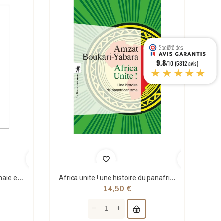
9.8
/10 (5812 avis)
★★★★★
Théorie structurale de la monnaie et applications - Jean Rémy - Sigest
Africa unite ! une histoire du panafricanisme - poche - Amzat Boukari-yabara - La découverte
14,50 €