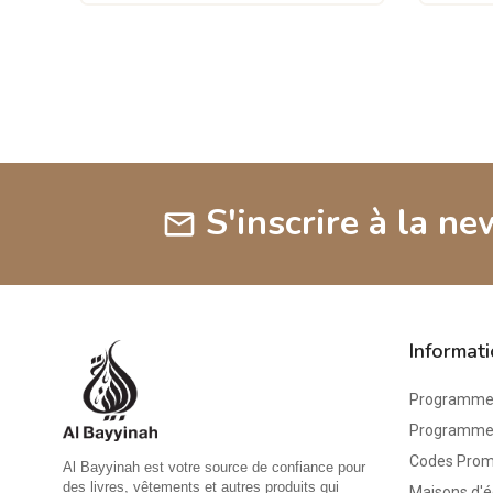
S'inscrire à la ne
mail
Informat
Programme 
Programme d
Codes Pro
Al Bayyinah est votre source de confiance pour
des livres, vêtements et autres produits qui
Maisons d'é