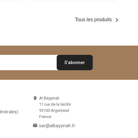

Tous les produits
Al Bayyinah

11 rue de la laïcité
95100 Argenteuil
Générales)
France

sav@albayyinah.fr