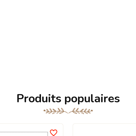
Produits populaires
favorite_border