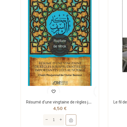
Rupture
de stock
Résumé d'une vingtaine de règles jurisprudentielles liées au voyage - Bazmoul - Héritage...
4,50 €