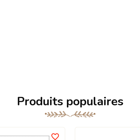
Produits populaires
favorite_border