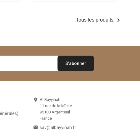

Tous les produits
Al Bayyinah

11 rue de la laïcité
95100 Argenteuil
Générales)
France

sav@albayyinah.fr