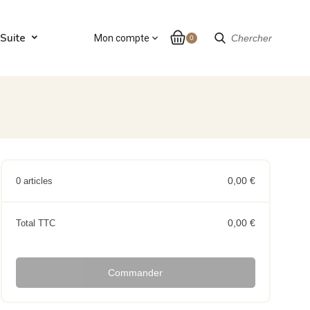
Suite
Mon compte
expand_more
Chercher
0
0,00 €
0 articles
0,00 €
Total TTC
Commander