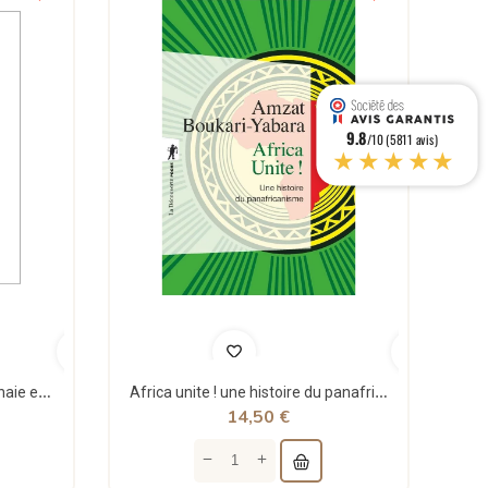
9.8
/10 (5811 avis)
★★★★★
Théorie structurale de la monnaie et applications - Jean Rémy - Sigest
Africa unite ! une histoire du panafricanisme - poche - Amzat Boukari-yabara - La découverte
14,50 €