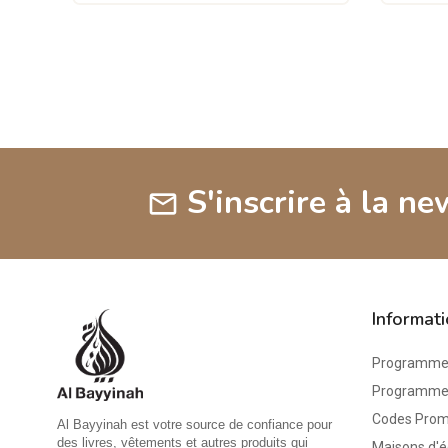
S'inscrire à la ne
mail
Informat
Programme 
Programme d
Codes Pro
Al Bayyinah est votre source de confiance pour
des livres, vêtements et autres produits qui
Maisons d'é