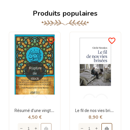
Produits populaires
favorite_border
favorite_border
Rupture
de
stock
Résumé d'une vingtaine de règles jurisprudentielles liées au voyage - Bazmoul - Héritage...
Le fil de nos vies brisées - poche - Cécile Hennion - Points
4,50 €
8,90 €