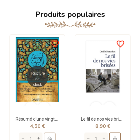
Produits populaires
favorite_border
favorite_border
Rupture
de
stock
Résumé d'une vingtaine de règles jurisprudentielles liées au voyage - Bazmoul - Héritage...
Le fil de nos vies brisées - poche - Cécile Hennion - Points
4,50 €
8,90 €