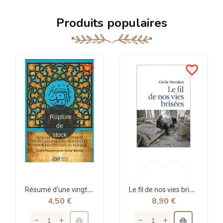
Produits populaires
favorite_border
favorite_border
Rupture
de
stock
Résumé d'une vingtaine de règles jurisprudentielles liées au voyage - Bazmoul - Héritage...
Le fil de nos vies brisées - poche - Cécile Hennion - Points
4,50 €
8,90 €