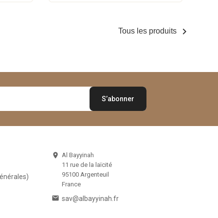

Tous les produits
Al Bayyinah

11 rue de la laïcité
95100 Argenteuil
Générales)
France

sav@albayyinah.fr