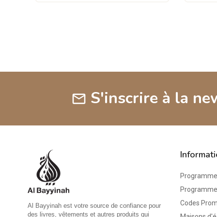
S'inscrire à la ne
mail
Informat
Programme 
Programme d
Codes Pro
Al Bayyinah est votre source de confiance pour
des livres, vêtements et autres produits qui
Maisons d'é