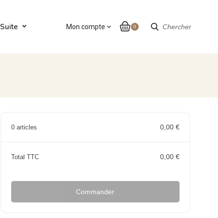
Suite
Mon compte
expand_more
Chercher
0
0,00 €
0 articles
0,00 €
Total TTC
Commander