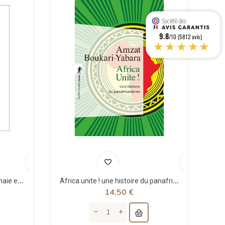
9.8
/10 (5812 avis)
★★★★★
Théorie structurale de la monnaie et applications - Jean Rémy - Sigest
Africa unite ! une histoire du panafricanisme - poche - Amzat Boukari-yabara - La découverte
14,50 €