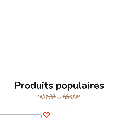
Produits populaires
favorite_border