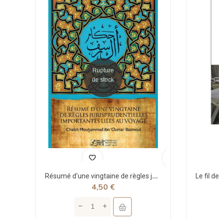
Rupture
de stock
Résumé d'une vingtaine de règles jurisprudentielles liées au voyage - Bazmoul - Héritage...
4,50 €