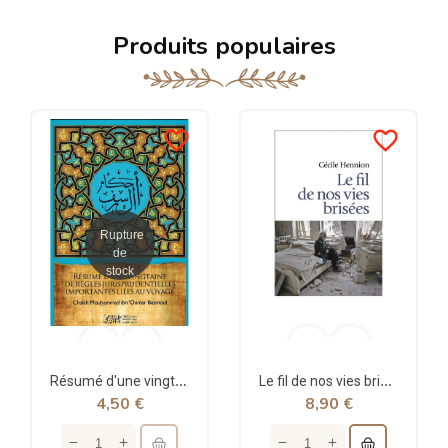
Produits populaires
favorite_border
favorite_border
Rupture
de
stock
Résumé d'une vingtaine de règles jurisprudentielles liées au voyage - Bazmoul - Héritage...
Le fil de nos vies brisées - poche - Cécile Hennion - Points
4,50 €
8,90 €