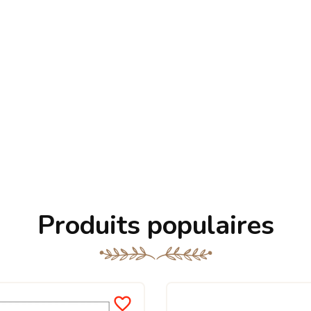
Produits populaires
favorite_border