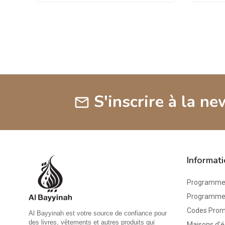
S'inscrire à la ne
mail
Informat
Programme 
Programme d
Codes Pro
Al Bayyinah est votre source de confiance pour
des livres, vêtements et autres produits qui
Maisons d'é