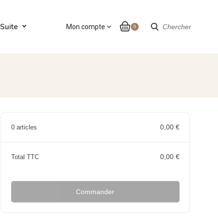
Suite
Mon compte
expand_more
Chercher
0
0,00 €
0 articles
0,00 €
Total TTC
Commander