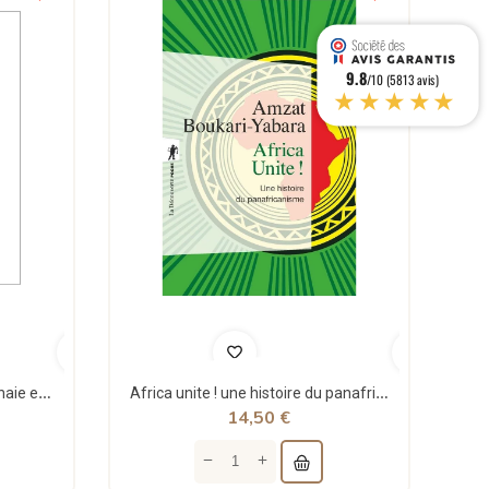
9.8
/10 (5813 avis)
★★★★★
Théorie structurale de la monnaie et applications - Jean Rémy - Sigest
Africa unite ! une histoire du panafricanisme - poche - Amzat Boukari-yabara - La découverte
14,50 €