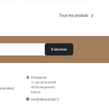

Tous les produits
Al Bayyinah

11 rue de la laïcité
95100 Argenteuil
Générales)
France

sav@albayyinah.fr