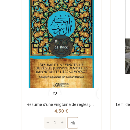
Rupture
de stock
Résumé d'une vingtaine de règles jurisprudentielles liées au voyage - Bazmoul - Héritage...
4,50 €