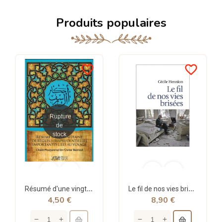
Produits populaires
favorite_border
favorite_border
Rupture
de
stock
Résumé d'une vingtaine de règles jurisprudentielles liées au voyage - Bazmoul - Héritage...
Le fil de nos vies brisées - poche - Cécile Hennion - Points
4,50 €
8,90 €