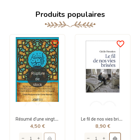
Produits populaires
favorite_border
favorite_border
Rupture
de
stock
Résumé d'une vingtaine de règles jurisprudentielles liées au voyage - Bazmoul - Héritage...
Le fil de nos vies brisées - poche - Cécile Hennion - Points
4,50 €
8,90 €