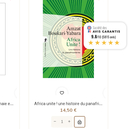
9.8
/10 (5815 avis)
★★★★★
Théorie structurale de la monnaie et applications - Jean Rémy - Sigest
Africa unite ! une histoire du panafricanisme - poche - Amzat Boukari-yabara - La découverte
14,50 €