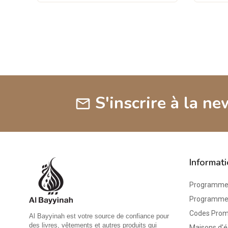
S'inscrire à la ne
mail
Informat
Programme 
Programme d
Codes Pro
Al Bayyinah est votre source de confiance pour
des livres, vêtements et autres produits qui
Maisons d'é