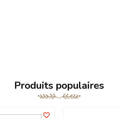
Produits populaires
favorite_border