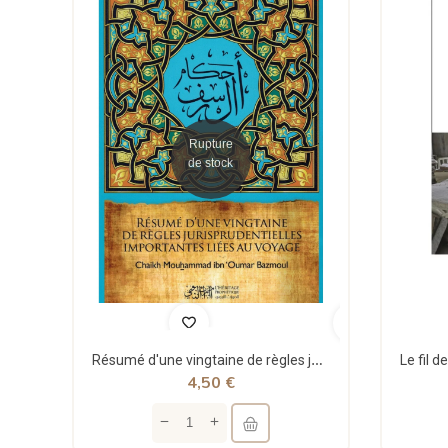
Rupture
de stock
Résumé d'une vingtaine de règles jurisprudentielles liées au voyage - Bazmoul - Héritage...
4,50 €