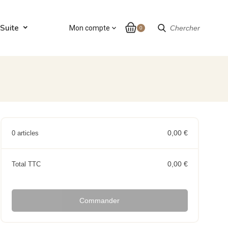
Suite
Mon compte
expand_more
Chercher
0
0,00 €
0 articles
0,00 €
Total TTC
Commander