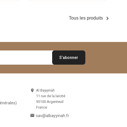

Tous les produits
Al Bayyinah

11 rue de la laïcité
95100 Argenteuil
Générales)
France

sav@albayyinah.fr