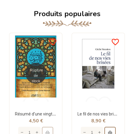
Produits populaires
favorite_border
favorite_border
Rupture
de
stock
Résumé d'une vingtaine de règles jurisprudentielles liées au voyage - Bazmoul - Héritage...
Le fil de nos vies brisées - poche - Cécile Hennion - Points
4,50 €
8,90 €