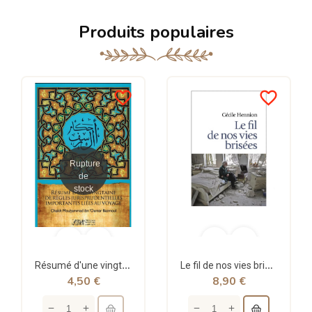
Produits populaires
favorite_border
favorite_border
Rupture
de
stock
Résumé d'une vingtaine de règles jurisprudentielles liées au voyage - Bazmoul - Héritage...
Le fil de nos vies brisées - poche - Cécile Hennion - Points
4,50 €
8,90 €