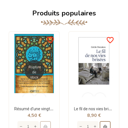
Produits populaires
favorite_border
favorite_border
Rupture
de
stock
Résumé d'une vingtaine de règles jurisprudentielles liées au voyage - Bazmoul - Héritage...
Le fil de nos vies brisées - poche - Cécile Hennion - Points
4,50 €
8,90 €