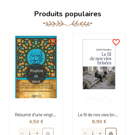
Produits populaires
favorite_border
favorite_border
Rupture
de
stock
Résumé d'une vingtaine de règles jurisprudentielles liées au voyage - Bazmoul - Héritage...
Le fil de nos vies brisées - poche - Cécile Hennion - Points
4,50 €
8,90 €