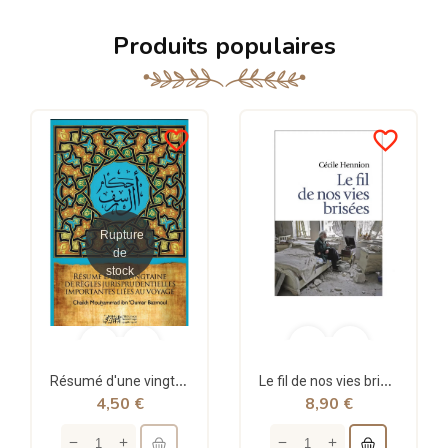
Produits populaires
favorite_border
favorite_border
Rupture
de
stock
Résumé d'une vingtaine de règles jurisprudentielles liées au voyage - Bazmoul - Héritage...
Le fil de nos vies brisées - poche - Cécile Hennion - Points
4,50 €
8,90 €