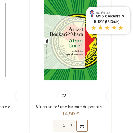
9.8
/10 (5813 avis)
★★★★★
Théorie structurale de la monnaie et applications - Jean Rémy - Sigest
Africa unite ! une histoire du panafricanisme - poche - Amzat Boukari-yabara - La découverte
14,50 €