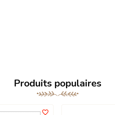
Produits populaires
favorite_border