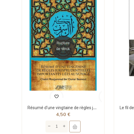
Rupture
de stock
Résumé d'une vingtaine de règles jurisprudentielles liées au voyage - Bazmoul - Héritage...
4,50 €