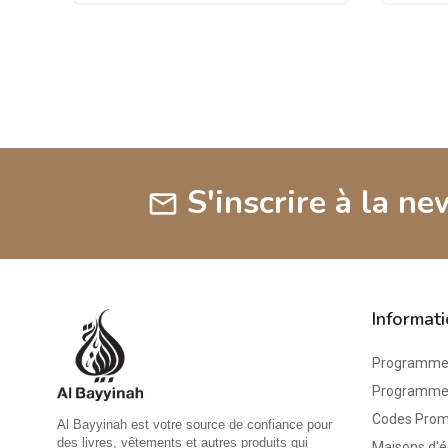
S'inscrire à la ne
mail
Informat
Programme 
Programme d
Codes Pro
Al Bayyinah est votre source de confiance pour
des livres, vêtements et autres produits qui
Maisons d'é