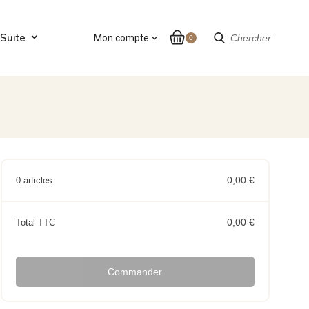
Suite
Mon compte
expand_more
Chercher
0
0,00 €
0 articles
0,00 €
Total TTC
Commander