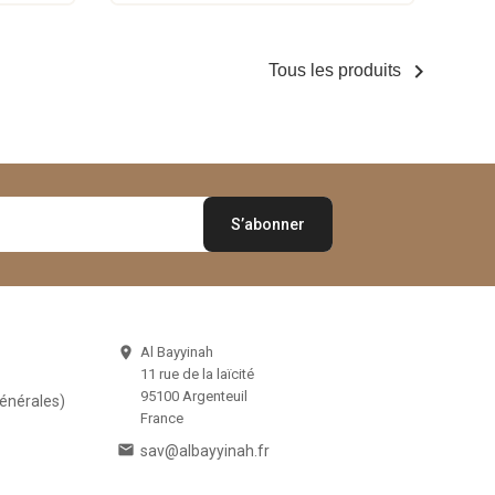

Tous les produits
Al Bayyinah

11 rue de la laïcité
95100 Argenteuil
Générales)
France

sav@albayyinah.fr