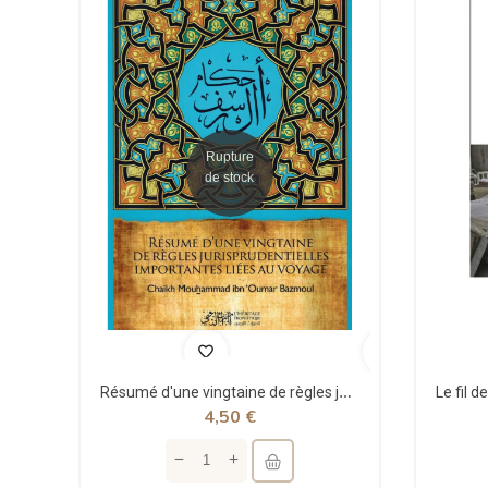
Rupture
de stock
Résumé d'une vingtaine de règles jurisprudentielles liées au voyage - Bazmoul - Héritage...
4,50 €