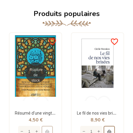
Produits populaires
favorite_border
favorite_border
Rupture
de
stock
Résumé d'une vingtaine de règles jurisprudentielles liées au voyage - Bazmoul - Héritage...
Le fil de nos vies brisées - poche - Cécile Hennion - Points
4,50 €
8,90 €