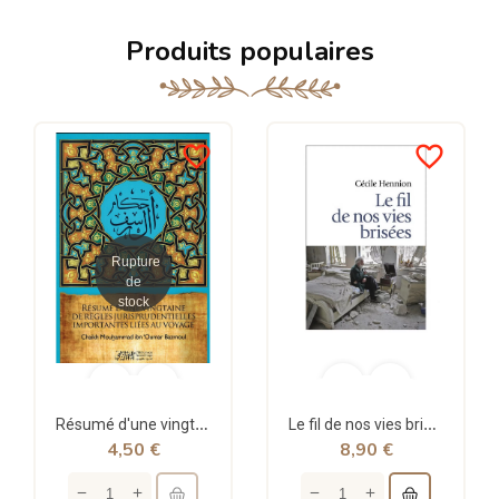
Produits populaires
favorite_border
favorite_border
Rupture
de
stock
Résumé d'une vingtaine de règles jurisprudentielles liées au voyage - Bazmoul - Héritage...
Le fil de nos vies brisées - poche - Cécile Hennion - Points
4,50 €
8,90 €