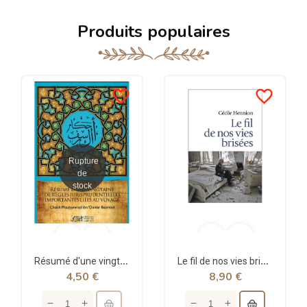
Produits populaires
favorite_border
favorite_border
Rupture
de
stock
Résumé d'une vingtaine de règles jurisprudentielles liées au voyage - Bazmoul - Héritage...
Le fil de nos vies brisées - poche - Cécile Hennion - Points
4,50 €
8,90 €