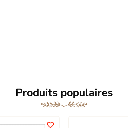
Produits populaires
favorite_border