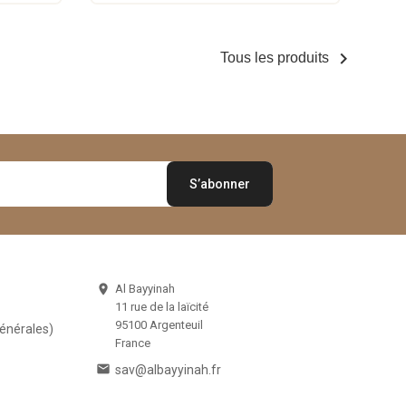

Tous les produits
Al Bayyinah

11 rue de la laïcité
95100 Argenteuil
Générales)
France

sav@albayyinah.fr