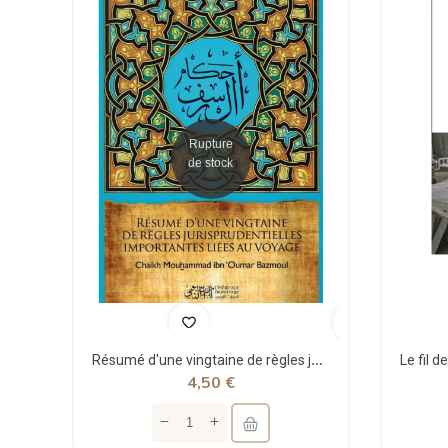
Rupture
de stock
Résumé d'une vingtaine de règles jurisprudentielles liées au voyage - Bazmoul - Héritage...
4,50 €