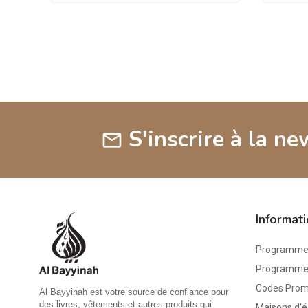
S'inscrire à la ne
mail
Informat
Programme 
Programme d
Codes Pro
Al Bayyinah est votre source de confiance pour
des livres, vêtements et autres produits qui
Maisons d'é