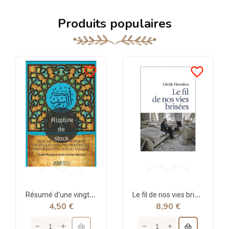
Produits populaires
favorite_border
favorite_border
Rupture
de
stock
Résumé d'une vingtaine de règles jurisprudentielles liées au voyage - Bazmoul - Héritage...
Le fil de nos vies brisées - poche - Cécile Hennion - Points
4,50 €
8,90 €