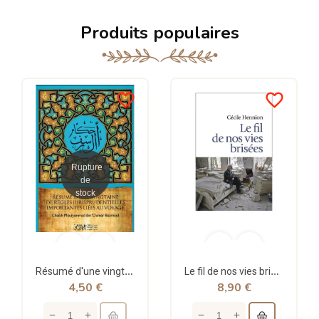
Produits populaires
favorite_border
favorite_border
Rupture
de
stock
Résumé d'une vingtaine de règles jurisprudentielles liées au voyage - Bazmoul - Héritage...
Le fil de nos vies brisées - poche - Cécile Hennion - Points
4,50 €
8,90 €