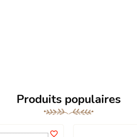
Produits populaires
favorite_border