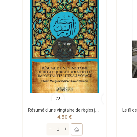
Rupture
de stock
Résumé d'une vingtaine de règles jurisprudentielles liées au voyage - Bazmoul - Héritage...
4,50 €