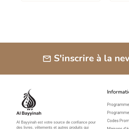
S'inscrire à la ne
mail
Informat
Programme 
Programme d
Codes Pro
Al Bayyinah est votre source de confiance pour
des livres, vêtements et autres produits qui
Maisons d'é