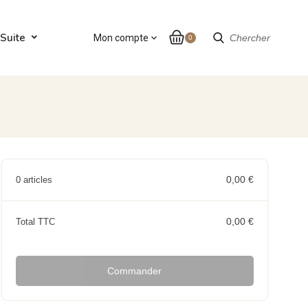
Suite
Mon compte
expand_more
Chercher
0
0,00 €
0 articles
0,00 €
Total TTC
Commander