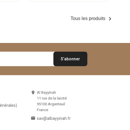

Tous les produits
Al Bayyinah

11 rue de la laïcité
95100 Argenteuil
Générales)
France

sav@albayyinah.fr