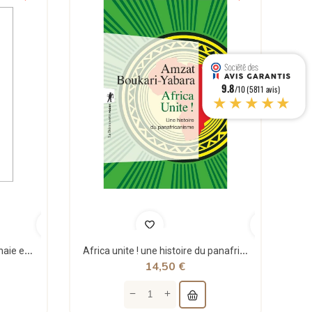
9.8
/10 (5811 avis)
★★★★★
Théorie structurale de la monnaie et applications - Jean Rémy - Sigest
Africa unite ! une histoire du panafricanisme - poche - Amzat Boukari-yabara - La découverte
14,50 €