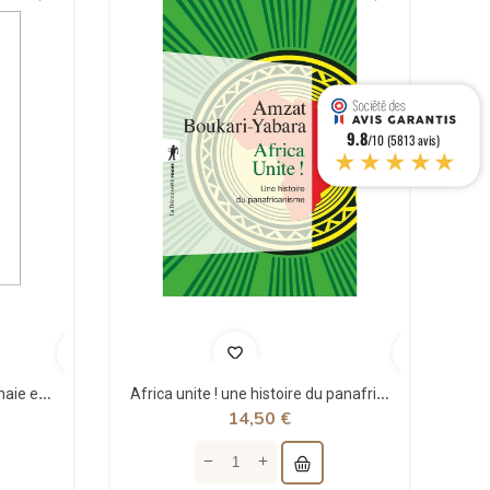
9.8
/10 (5813 avis)
★★★★★
Théorie structurale de la monnaie et applications - Jean Rémy - Sigest
Africa unite ! une histoire du panafricanisme - poche - Amzat Boukari-yabara - La découverte
14,50 €