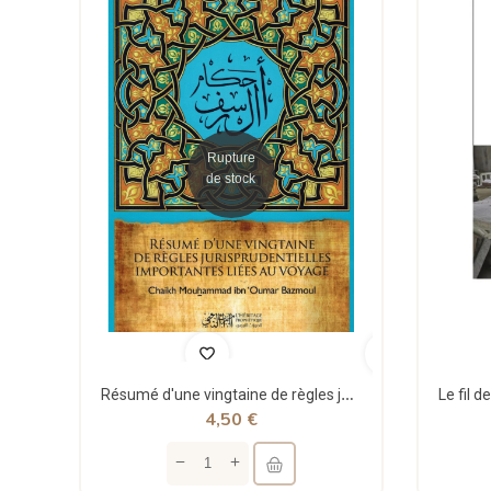
Rupture
de stock
Résumé d'une vingtaine de règles jurisprudentielles liées au voyage - Bazmoul - Héritage...
4,50 €