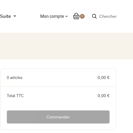
Suite
Mon compte
expand_more
Chercher
0
0,00 €
0 articles
0,00 €
Total TTC
Commander