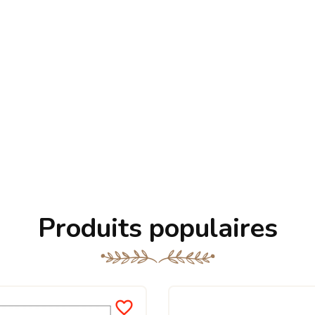
Produits populaires
favorite_border