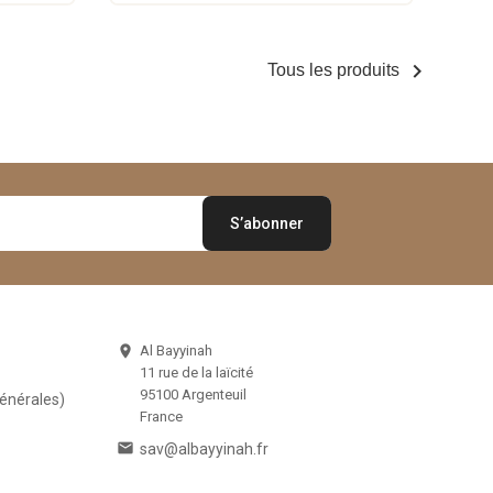

Tous les produits
Al Bayyinah

11 rue de la laïcité
95100 Argenteuil
Générales)
France

sav@albayyinah.fr