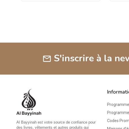
S'inscrire à la ne
mail
Informat
Programme 
Programme d
Codes Pro
Al Bayyinah est votre source de confiance pour
des livres, vêtements et autres produits qui
Maisons d'é