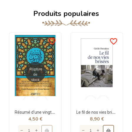
Produits populaires
favorite_border
favorite_border
Rupture
de
stock
Résumé d'une vingtaine de règles jurisprudentielles liées au voyage - Bazmoul - Héritage...
Le fil de nos vies brisées - poche - Cécile Hennion - Points
4,50 €
8,90 €