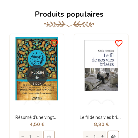
Produits populaires
favorite_border
favorite_border
Rupture
de
stock
Résumé d'une vingtaine de règles jurisprudentielles liées au voyage - Bazmoul - Héritage...
Le fil de nos vies brisées - poche - Cécile Hennion - Points
4,50 €
8,90 €