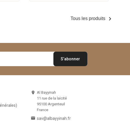

Tous les produits
Al Bayyinah

11 rue de la laïcité
95100 Argenteuil
Générales)
France

sav@albayyinah.fr