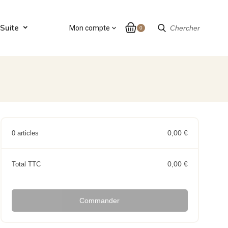
Suite
Mon compte
expand_more
Chercher
0
0,00 €
0 articles
0,00 €
Total TTC
Commander