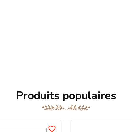
Produits populaires
favorite_border