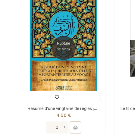
Rupture
de stock
Résumé d'une vingtaine de règles jurisprudentielles liées au voyage - Bazmoul - Héritage...
4,50 €