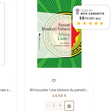
9.8
/10 (5811 avis)
★★★★★
Théorie structurale de la monnaie et applications - Jean Rémy - Sigest
Africa unite ! une histoire du panafricanisme - poche - Amzat Boukari-yabara - La découverte
14,50 €