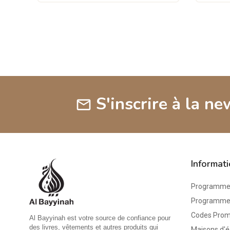
S'inscrire à la ne
mail
Informat
Programme 
Programme d
Codes Pro
Al Bayyinah est votre source de confiance pour
des livres, vêtements et autres produits qui
Maisons d'é