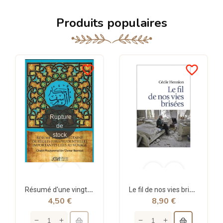
Produits populaires
favorite_border
favorite_border
Rupture
de
stock
Résumé d'une vingtaine de règles jurisprudentielles liées au voyage - Bazmoul - Héritage...
Le fil de nos vies brisées - poche - Cécile Hennion - Points
4,50 €
8,90 €