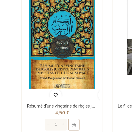
Rupture
de stock
Résumé d'une vingtaine de règles jurisprudentielles liées au voyage - Bazmoul - Héritage...
4,50 €