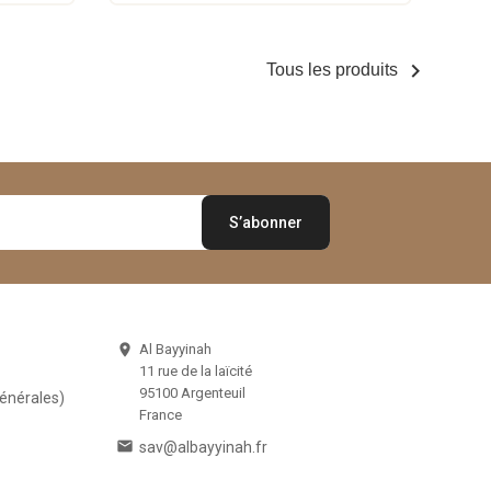

Tous les produits
Al Bayyinah

11 rue de la laïcité
95100 Argenteuil
Générales)
France

sav@albayyinah.fr