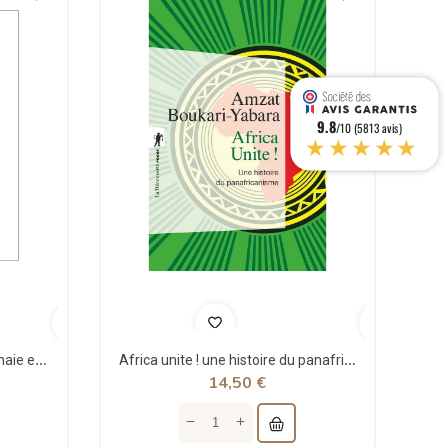
9.8
/10 (5813 avis)
★★★★★
Théorie structurale de la monnaie et applications - Jean Rémy - Sigest
Africa unite ! une histoire du panafricanisme - poche - Amzat Boukari-yabara - La découverte
14,50 €