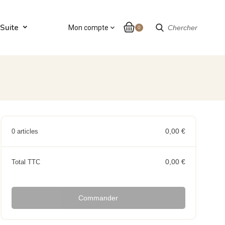
Suite
Mon compte
expand_more
Chercher
0
0,00 €
0 articles
0,00 €
Total TTC
Commander