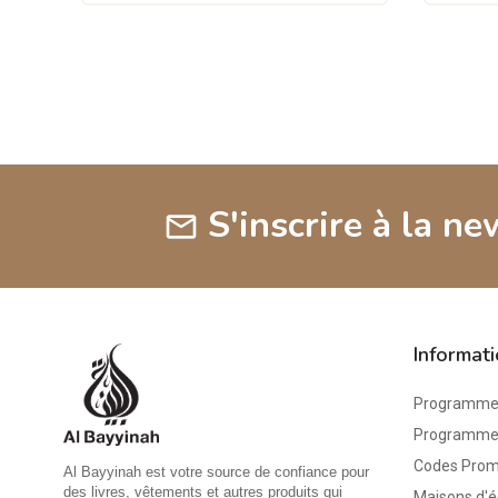
S'inscrire à la ne
mail
Informat
Programme 
Programme d
Codes Pro
Al Bayyinah est votre source de confiance pour
des livres, vêtements et autres produits qui
Maisons d'é