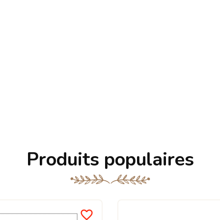
Produits populaires
favorite_border