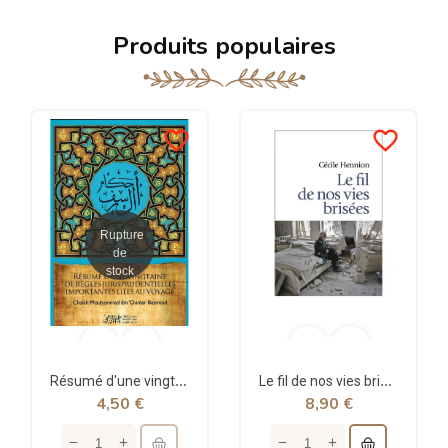
Produits populaires
favorite_border
favorite_border
Rupture
de
stock
Résumé d'une vingtaine de règles jurisprudentielles liées au voyage - Bazmoul - Héritage...
Le fil de nos vies brisées - poche - Cécile Hennion - Points
4,50 €
8,90 €