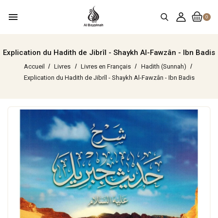
menu
0
Explication du Hadith de Jibrîl - Shaykh Al-Fawzân - Ibn Badis
Accueil
Livres
Livres en Français
Hadith (Sunnah)
Explication du Hadith de Jibrîl - Shaykh Al-Fawzân - Ibn Badis