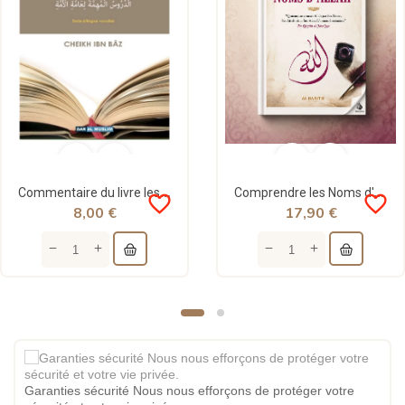
Commentaire du livre les leçons importantes - Cheikh Ibn Bâz - Dar Al Muslim
Comprendre les Noms d'Allah - 'Abd Al-Razzâq Al-Badr - al-Hadith
favorite_border
favorite_border
8,00 €
17,90 €
Garanties sécurité Nous nous efforçons de protéger votre