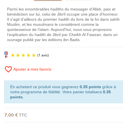
Parmi les innombrables hadiths du messager d'Allah, paix et
bénédiction sur lui, celui de Jibrîl occupe une place d'honneur.
Il s'agit d'ailleurs du premier hadith du livre de la foi dans sahih
Muslim, et les musulmans le considèrent comme la
quintessence de l'islam. Aujourd'hui, nous vous proposons
l'explication du hadith de Jibril par Cheikh Al Fawzan, dans un
ouvrage publié par les éditions ibn Badis.
favorite_border
Ajouter à mes favoris
En achetant ce produit vous gagnerez
0.35 points
grâce à
notre programme de fidélité. Votre panier totalisera
0.35
points
.
(1 avis)
7,00 €
TTC