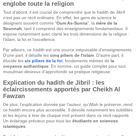
englobe toute la religion
Tout d'abord, il est crucial de comprendre que le hadith de Jibrîl
n'est pas un récit ordinaire. En effet, les gens de science le
désignent souvent comme "
Oum As-Sunna
", la
mère de la
Sounnah
, tant il comprend des enseignements fondamentaux. Il
expose notamment avec clarté les trois dimensions de la religion :
l'islam, la foi et l'excellence.
Par ailleurs, ce hadith est une source inépuisable d'enseignements.
D'une part, il détaille les
cinq piliers de l'islam
. D'autre part, il
élucide les
six piliers de la foi
, fondements mêmes de
la
croyance authentique
. En somme, un guide complet pour tout
musulman désireux d'approfondir sa pratique religieuse.
Explication du hadith de Jibril : les
éclaircissements apportés par Cheikh Al
Fawzan
De plus, l'explication donnée par l'auteur, qu'Allah le préserve, rend
ce hadith encore plus accessible. Il dévoile notamment les subtilités
et les leçons à tirer de chaque mot présent dans ce récit rapporté.
Un éclairage précieux pour tous les
étudiants en sciences
islamiques
.