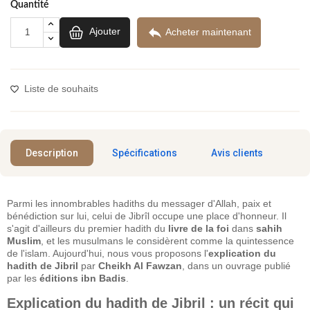
Quantité

Ajouter
Acheter maintenant
Liste de souhaits
Description
Spécifications
Avis clients
Parmi les innombrables hadiths du messager d'Allah, paix et
bénédiction sur lui, celui de Jibrîl occupe une place d'honneur. Il
s'agit d'ailleurs du premier hadith du
livre de la foi
dans
sahih
Muslim
, et les musulmans le considèrent comme la quintessence
de l'islam. Aujourd'hui, nous vous proposons l'
explication du
hadith de Jibril
par
Cheikh Al Fawzan
, dans un ouvrage publié
par les
éditions ibn Badis
.
Explication du hadith de Jibril : un récit qui