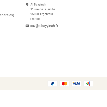
Al Bayyinah

11 rue de la laïcité
95100 Argenteuil
Générales)
France

sav@albayyinah.fr