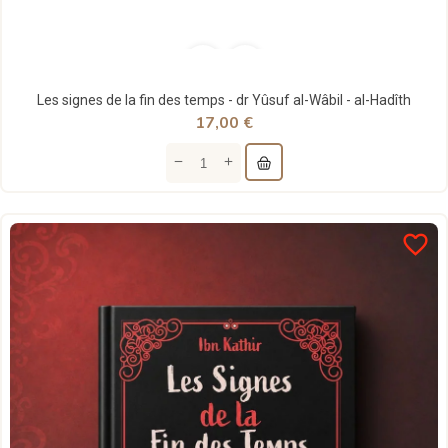
Les signes de la fin des temps - dr Yûsuf al-Wâbil - al-Hadîth
17,00 €
favorite_border