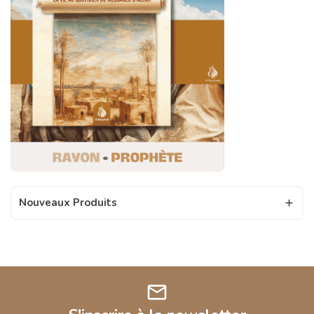
Nouveaux Produits

mail