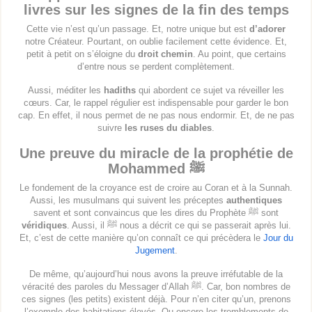
livres sur les signes de la fin des temps
Cette vie n’est qu’un passage. Et, notre unique but est
d’adorer
notre Créateur. Pourtant, on oublie facilement cette évidence. Et,
petit à petit on s’éloigne du
droit chemin
. Au point, que certains
d’entre nous se perdent complètement.
Aussi, méditer les
hadiths
qui abordent ce sujet va réveiller les
cœurs. Car, le rappel régulier est indispensable pour garder le bon
cap. En effet, il nous permet de ne pas nous endormir. Et, de ne pas
suivre
les ruses du diables
.
Une preuve du miracle de la prophétie de
Mohammed
ﷺ
Le fondement de la croyance est de croire au Coran et à la Sunnah.
Aussi, les musulmans qui suivent les préceptes
authentiques
savent et sont convaincus que les dires du Prophète ﷺ sont
véridiques
. Aussi, il ﷺ nous a décrit ce qui se passerait après lui.
Et, c’est de cette manière qu’on connaît ce qui précèdera le
Jour du
Jugement
.
De même, qu’aujourd’hui nous avons la preuve irréfutable de la
véracité des paroles du Messager d’Allah ﷺ. Car, bon nombres de
ces signes (les petits) existent déjà. Pour n’en citer qu’un, prenons
l’exemple des habitations élevés. Ou encore les tremblements de