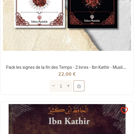
Pack les signes de la fin des Temps - 2 livres - Ibn Kathir - MuslimLife
22,00 €
favorite_border