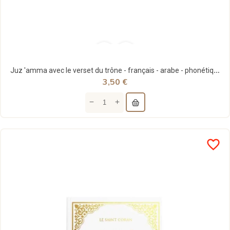
Juz 'amma avec le verset du trône - français - arabe - phonétique - rose - al-hadith
3,50 €
favorite_border