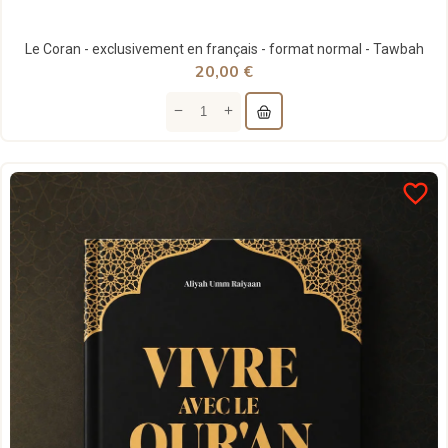
Le Coran - exclusivement en français - format normal - Tawbah
20,00 €
favorite_border