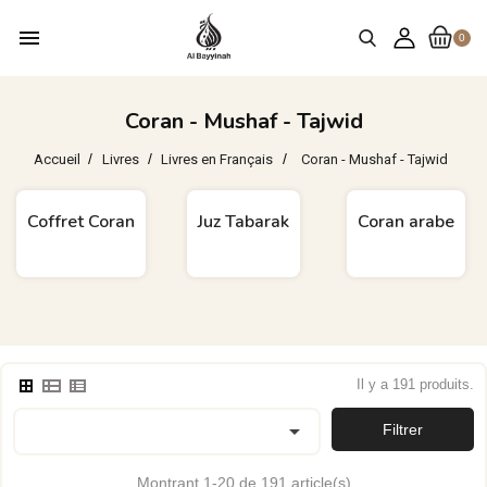
menu
0
Coran - Mushaf - Tajwid
Accueil
Livres
Livres en Français
Coran - Mushaf - Tajwid
Coffret Coran
Juz Tabarak
Coran arabe
Il y a 191 produits.

Filtrer
Montrant 1-20 de 191 article(s)