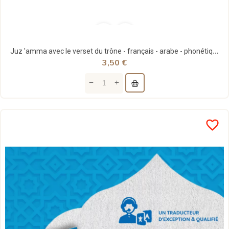
Juz 'amma avec le verset du trône - français - arabe - phonétique - noir - al-hadith
3,50 €
favorite_border