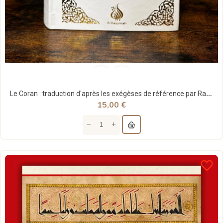
Le Coran : traduction d'après les exégèses de référence par Rachid Maach - Hafs - format moyen -...
15,00 €
favorite_border