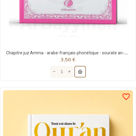
Chapitre juz Amma - arabe-français-phonétique - sourate an-Naba (78) à an-Nâs (114) - Rose - al...
3,50 €
favorite_border