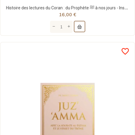
Histoire des lectures du Coran : du Prophète ﷺ à nos jours - Institut Amana - Al Bayyinah
16,00 €
favorite_border