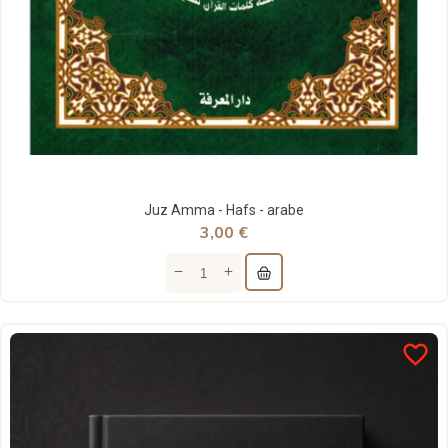
Juz Amma - Hafs - arabe
3,00 €
favorite_border