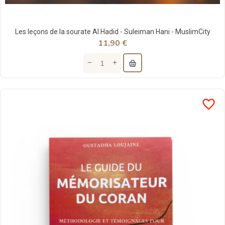
Les leçons de la sourate Al Hadid - Suleiman Hani - MuslimCity
11,90 €
favorite_border