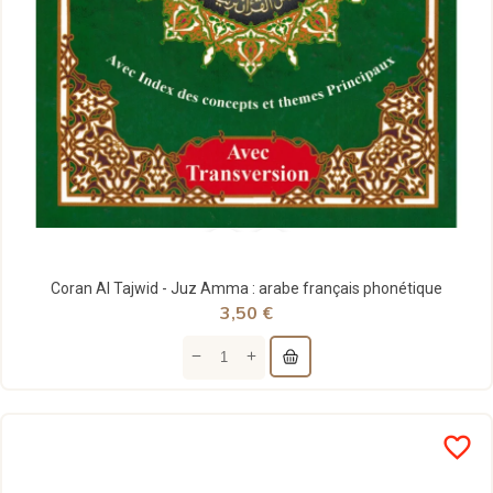
Coran Al Tajwid - Juz Amma : arabe français phonétique
3,50 €
favorite_border