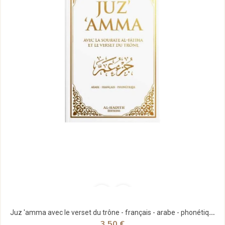
Juz 'amma avec le verset du trône - français - arabe - phonétique - blanc - al-hadith
3,50 €