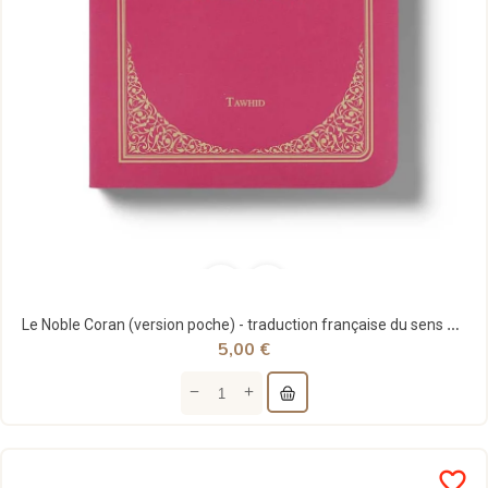
Le Noble Coran (version poche) - traduction française du sens de ses versets - Tawhid
5,00 €
favorite_border