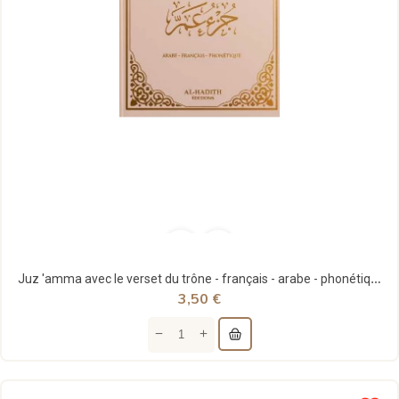
Juz 'amma avec le verset du trône - français - arabe - phonétique - beige - al-hadith
3,50 €