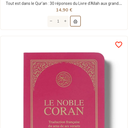
Tout est dans le Qur’an : 30 réponses du Livre d’Allah aux grandes questions de la vie - Haifaa...
14,90 €
favorite_border