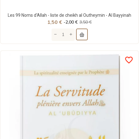
Les 99 Noms d'Allah - liste de cheikh al Outheymin - Al Bayyinah
1,50 €
-2,00 €
3,50 €
favorite_border