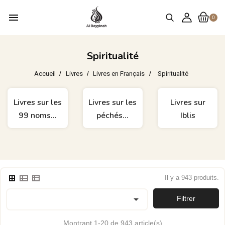
menu
0
Spiritualité
Accueil
Livres
Livres en Français
Spiritualité
Livres sur les
Livres sur les
Livres sur
99 noms...
péchés...
Iblis
Il y a 943 produits.

Filtrer
Montrant 1-20 de 943 article(s)