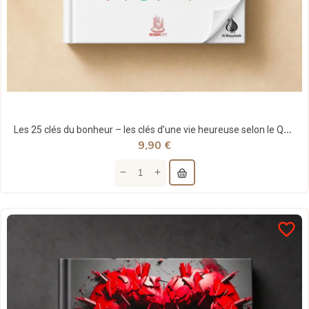
Les 25 clés du bonheur – les clés d’une vie heureuse selon le Qur’ân et la Sunna - Ismail Kamdar...
9,90 €
favorite_border