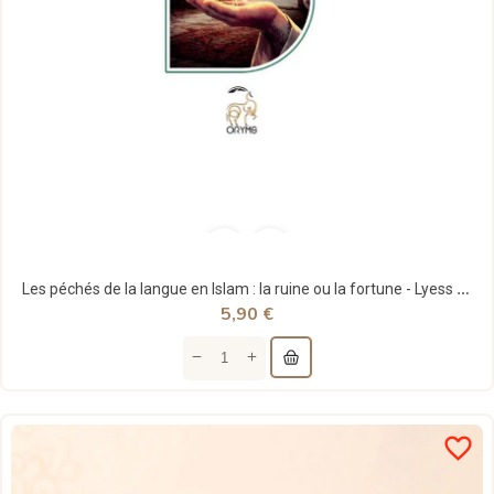
Les péchés de la langue en Islam : la ruine ou la fortune - Lyess Chacal - Oryms
5,90 €
favorite_border