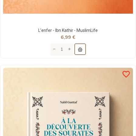
L'enfer - Ibn Kathir - MuslimLife
6,99 €
favorite_border