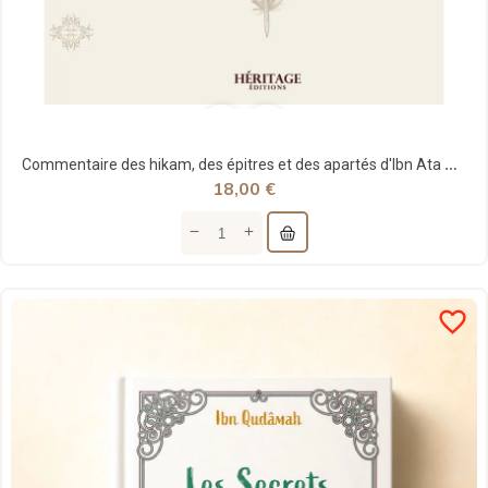
Commentaire des hikam, des épitres et des apartés d'Ibn Ata Allah As-Sakandari - Le Facile -...
18,00 €
favorite_border