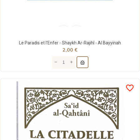
Le Paradis et l'Enfer - Shaykh Ar-Rajihî - Al Bayyinah
2,00 €
favorite_border