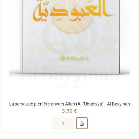
La servitude plénière envers Allah (Al-'Ubudiyya) - Al Bayyinah
3,50 €