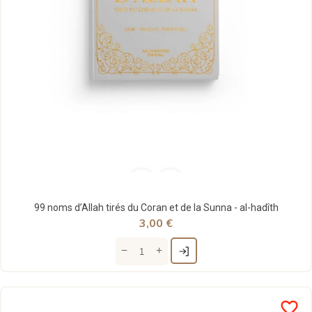
99 noms d’Allah tirés du Coran et de la Sunna - al-hadîth
3,00 €
favorite_border