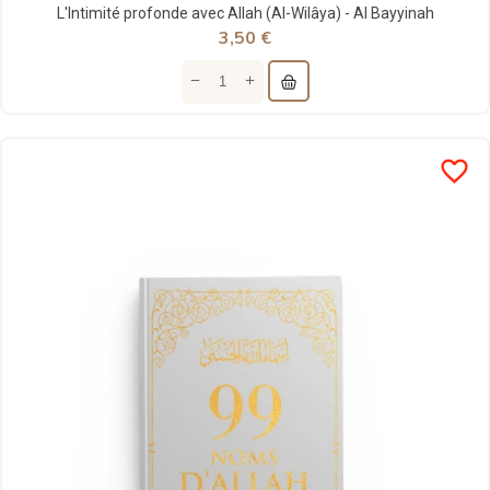
L'Intimité profonde avec Allah (Al-Wilâya) - Al Bayyinah
3,50 €
favorite_border