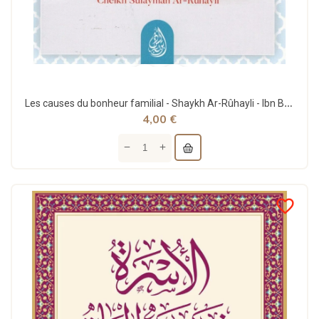
Les causes du bonheur familial - Shaykh Ar-Rûhayli - Ibn Badis
4,00 €
favorite_border