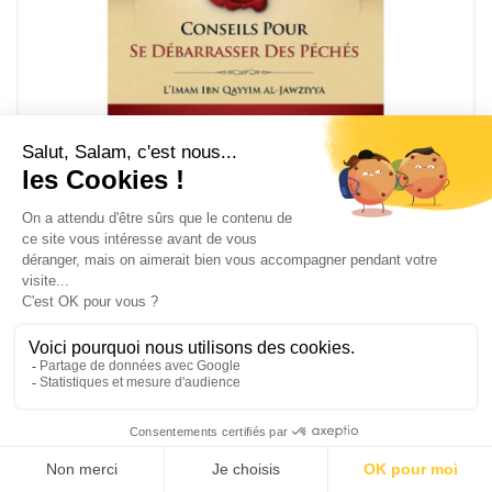
20 conseils pour se débarrasser des péchés - ibn Qayyim al Jawziyya - ibn Badis
7,00 €
Voir la suite