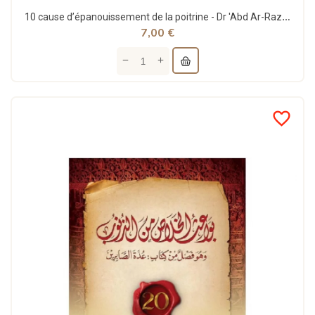
10 cause d’épanouissement de la poitrine - Dr 'Abd Ar-Razzāq al-Badr - Ibn Badis
7,00 €
favorite_border