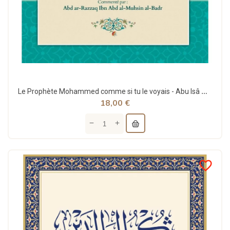
Le Prophète Mohammed comme si tu le voyais - Abu Isâ Mohammed at-Tirmidhî - ibn Badis
18,00 €
favorite_border