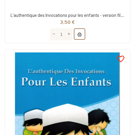
L'authentique des Invocations pour les enfants - version fille - Ibn Badis
3,50 €
favorite_border