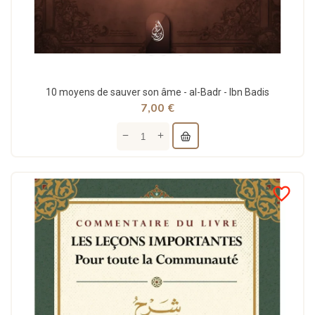
10 moyens de sauver son âme - al-Badr - Ibn Badis
7,00 €
favorite_border