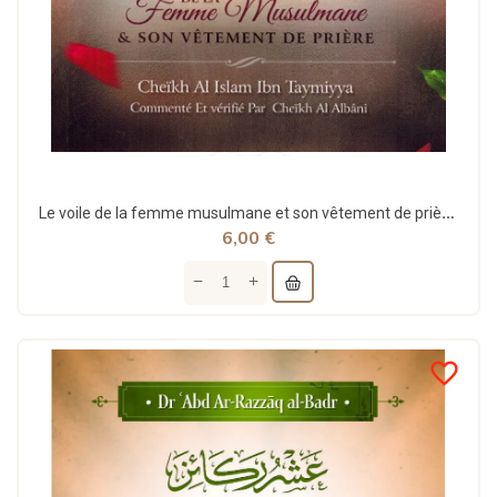
Le voile de la femme musulmane et son vêtement de prière - Ibn Taymiyya - Ibn Badis
6,00 €
favorite_border