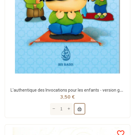
L'authentique des Invocations pour les enfants - version garçon - Ibn Badis
3,50 €
favorite_border