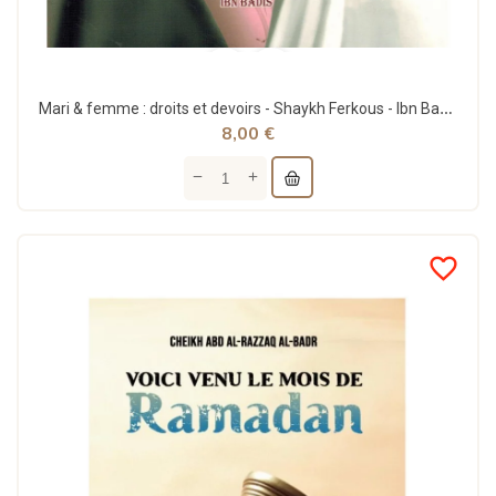
Mari & femme : droits et devoirs - Shaykh Ferkous - Ibn Badis
8,00 €
favorite_border