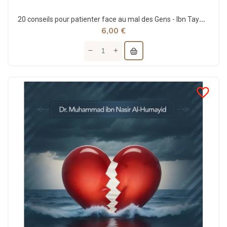
20 conseils pour patienter face au mal des Gens - Ibn Taymiyya - Commentaire Abd Ar-Razzâq...
6,00 €
favorite_border