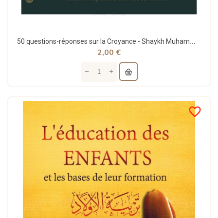
50 questions-réponses sur la Croyance - Shaykh Muhammad Ibn Abdul-Wahhâb - Ibn Badis
2,00 €
favorite_border