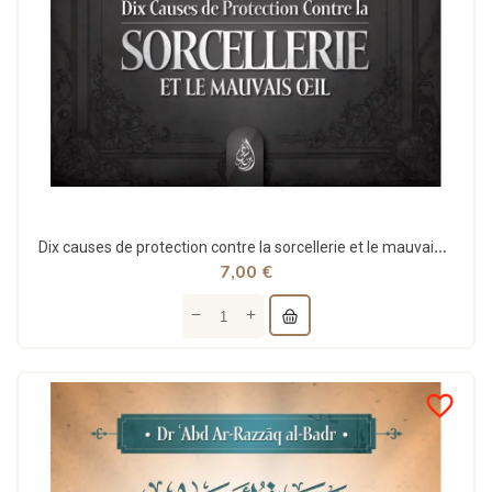
Dix causes de protection contre la sorcellerie et le mauvais œil - Dr 'Abd Ar-Razzāq al-Badr -...
7,00 €
favorite_border