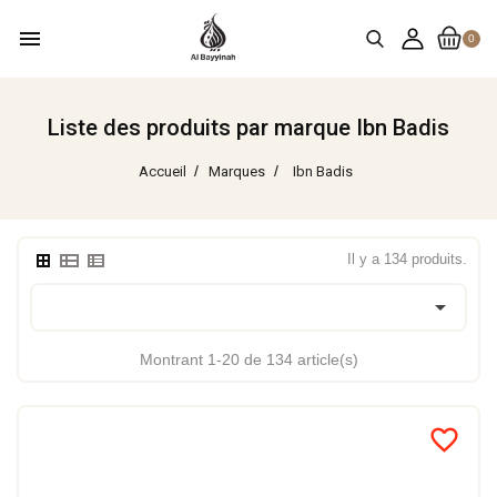
menu
0
Liste des produits par marque Ibn Badis
Accueil
Marques
Ibn Badis
Il y a 134 produits.

Montrant 1-20 de 134 article(s)
favorite_border