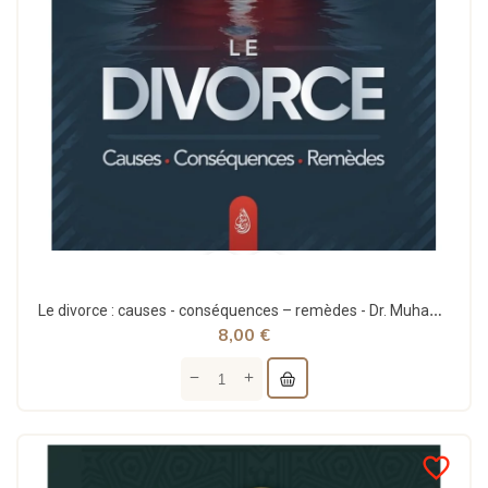
Le divorce : causes - conséquences – remèdes - Dr. Muhammad ibn Nasir Al-Humayid - Ibn Badis
8,00 €
favorite_border