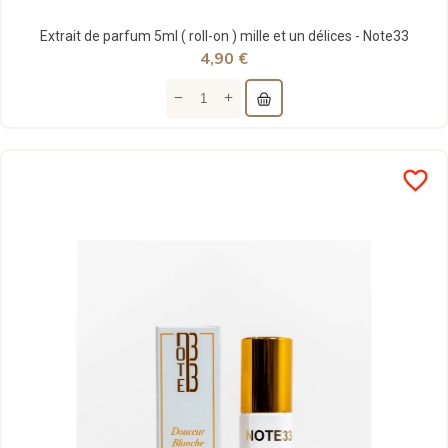
Extrait de parfum 5ml ( roll-on ) mille et un délices - Note33
4,90 €
favorite_border