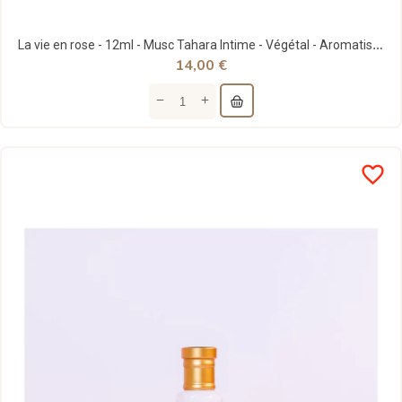
La vie en rose - 12ml - Musc Tahara Intime - Végétal - Aromatisé Pivoine - Note33
14,00 €
favorite_border