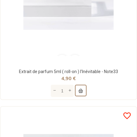
Extrait de parfum 5ml ( roll-on ) l’Inévitable - Note33
4,90 €
favorite_border