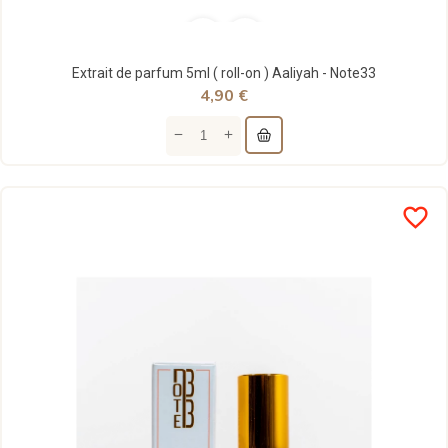
Extrait de parfum 5ml ( roll-on ) Aaliyah - Note33
4,90 €
favorite_border