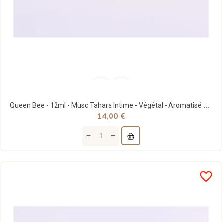
Queen Bee - 12ml - Musc Tahara Intime - Végétal - Aromatisé Miel - Note33
14,00 €
favorite_border