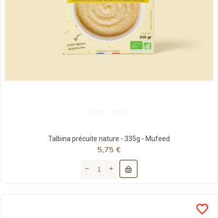
Talbina précuite nature - 335g - Mufeed
5,75 €
favorite_border