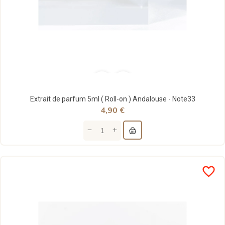
Extrait de parfum 5ml ( Roll-on ) Andalouse - Note33
4,90 €
favorite_border