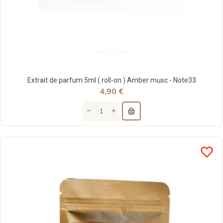
Extrait de parfum 5ml ( roll-on ) Amber musc - Note33
4,90 €
favorite_border