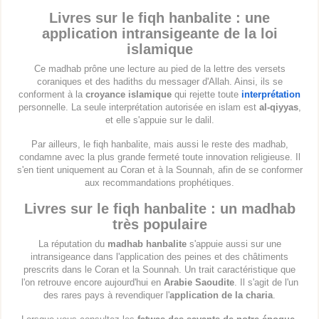
Livres sur le fiqh hanbalite : une
application intransigeante de la loi
islamique
Ce madhab prône une lecture au pied de la lettre des versets
coraniques et des hadiths du messager d'Allah. Ainsi, ils se
conforment à la
croyance islamique
qui rejette toute
interprétation
personnelle. La seule interprétation autorisée en islam est
al-qiyyas
,
et elle s'appuie sur le dalil.
Par ailleurs, le fiqh hanbalite, mais aussi le reste des madhab,
condamne avec la plus grande fermeté toute innovation religieuse. Il
s'en tient uniquement au Coran et à la Sounnah, afin de se conformer
aux recommandations prophétiques.
Livres sur le fiqh hanbalite : un madhab
très populaire
La réputation du
madhab hanbalite
s'appuie aussi sur une
intransigeance dans l'application des peines et des châtiments
prescrits dans le Coran et la Sounnah. Un trait caractéristique que
l'on retrouve encore aujourd'hui en
Arabie Saoudite
. Il s'agit de l'un
des rares pays à revendiquer l'
application de la charia
.