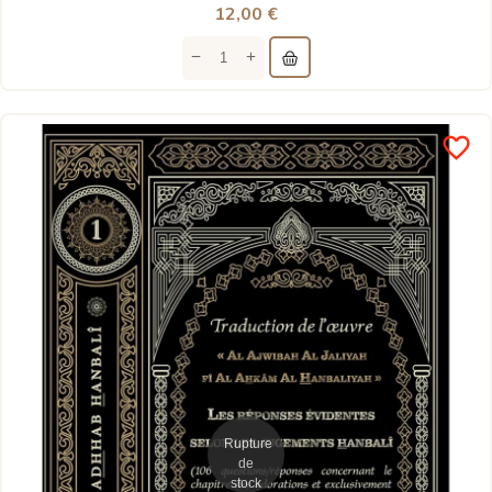
12,00 €
favorite_border
Rupture
de
stock