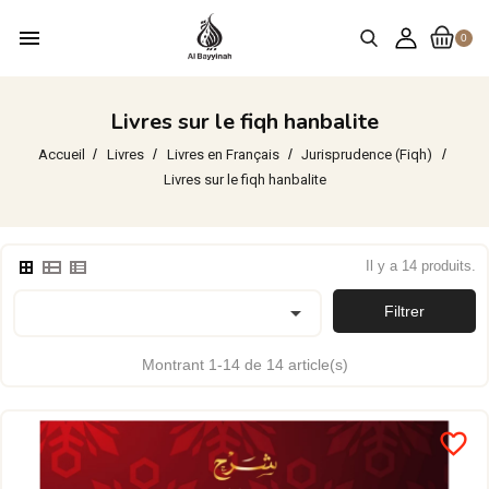
menu
0
Livres sur le fiqh hanbalite
Accueil
Livres
Livres en Français
Jurisprudence (Fiqh)
Livres sur le fiqh hanbalite
Il y a 14 produits.

Filtrer
Montrant 1-14 de 14 article(s)
favorite_border