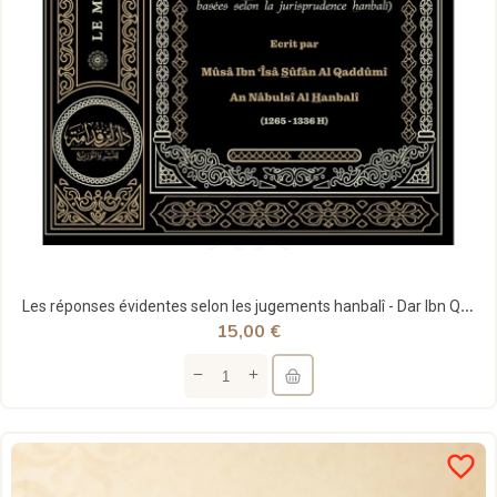
Les réponses évidentes selon les jugements hanbalî - Dar Ibn Qoudamah
15,00 €
favorite_border