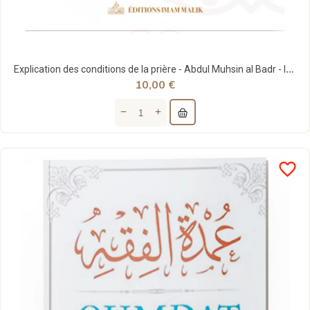
Explication des conditions de la prière - Abdul Muhsin al Badr - Imam Malik éditions
10,00 €
favorite_border