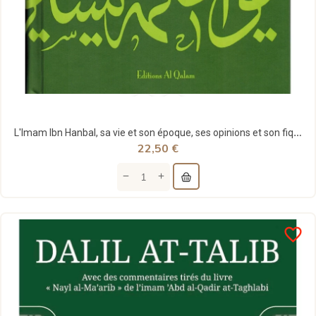
L'Imam Ibn Hanbal, sa vie et son époque, ses opinions et son fiqh - al Qalam
22,50 €
favorite_border