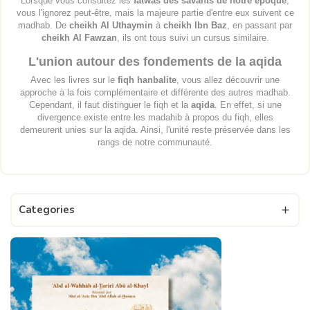
Lorsque vous consultez les
fatwas des savants de notre époque
,
vous l'ignorez peut-être, mais la majeure partie d'entre eux suivent ce
madhab. De
cheikh Al Uthaymin
à
cheikh Ibn Baz
, en passant par
cheikh Al Fawzan
, ils ont tous suivi un cursus similaire.
L'union autour des fondements de la aqida
Avec les livres sur le
fiqh hanbalite
, vous allez découvrir une
approche à la fois complémentaire et différente des autres madhab.
Cependant, il faut distinguer le fiqh et la
aqida
. En effet, si une
divergence existe entre les madahib à propos du fiqh, elles
demeurent unies sur la aqida. Ainsi, l'unité reste préservée dans les
rangs de notre communauté.
Categories
