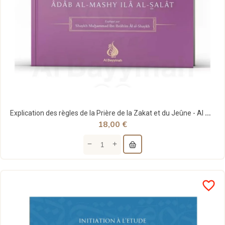
Explication des règles de la Prière de la Zakat et du Jeûne - Al Bayyinah
18,00 €
favorite_border