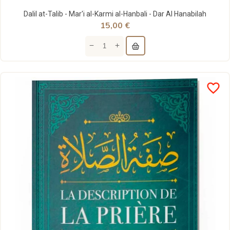
Dalil at-Talib - Mar'i al-Karmi al-Hanbali - Dar Al Hanabilah
15,00 €
favorite_border