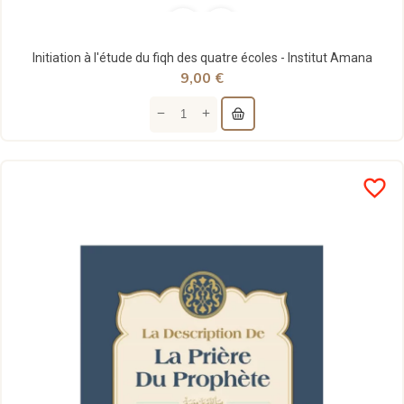
Initiation à l'étude du fiqh des quatre écoles - Institut Amana
9,00 €
favorite_border