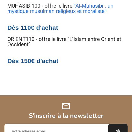
MUHASIBI100 - offre le livre
"Al-Muhasibi : un
mystique musulman religieux et moraliste"
Dès 110€ d'achat
ORIENT110 - offre le livre "L'Islam entre Orient et
Occident"
Dès 150€ d'achat
mail
S'inscrire à la newsletter