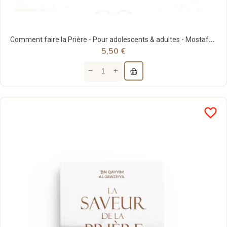
Comment faire la Prière - Pour adolescents & adultes - Mostafa Suhayl Brahami - Tawhid
5,50 €
favorite_border