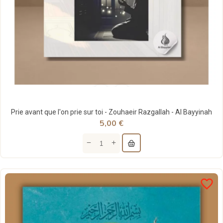
Prie avant que l'on prie sur toi - Zouhaeir Razgallah - Al Bayyinah
5,00 €
favorite_border