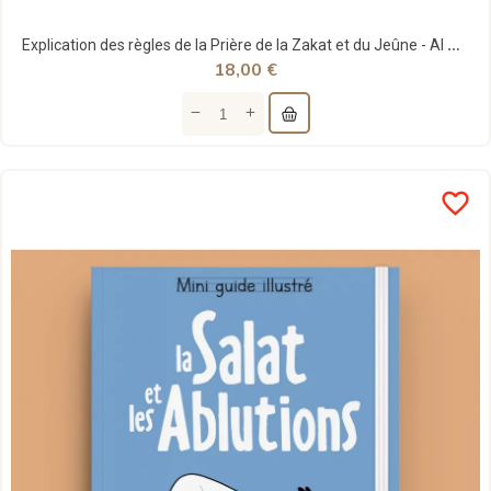
Explication des règles de la Prière de la Zakat et du Jeûne - Al Bayyinah
18,00 €
favorite_border