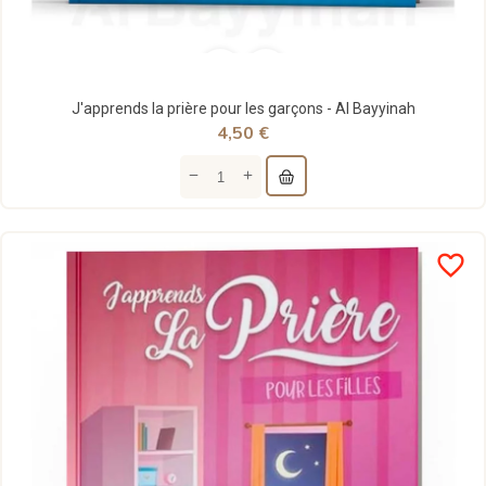
J'apprends la prière pour les garçons - Al Bayyinah
4,50 €
favorite_border