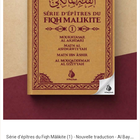
Série d'épîtres du Fiqh Mâlikite (1) - Nouvelle traduction - Al Bayyinah