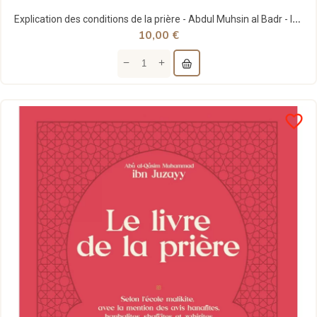
Explication des conditions de la prière - Abdul Muhsin al Badr - Imam Malik éditions
10,00 €
favorite_border