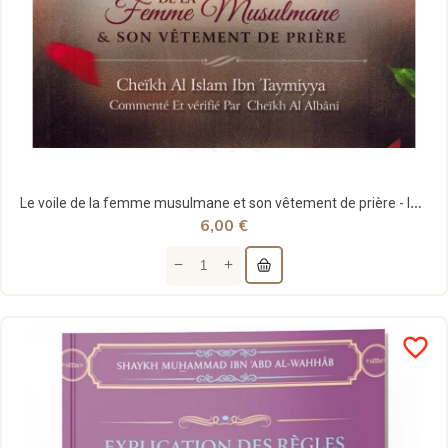
Le voile de la femme musulmane et son vêtement de prière - Ibn Taymiyya - Ibn Badis
6,00 €
favorite_border