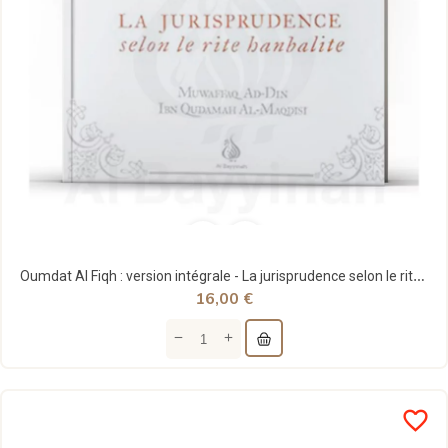
Oumdat Al Fiqh : version intégrale - La jurisprudence selon le rite hanbalite - Ibn Qudamah...
16,00 €
favorite_border