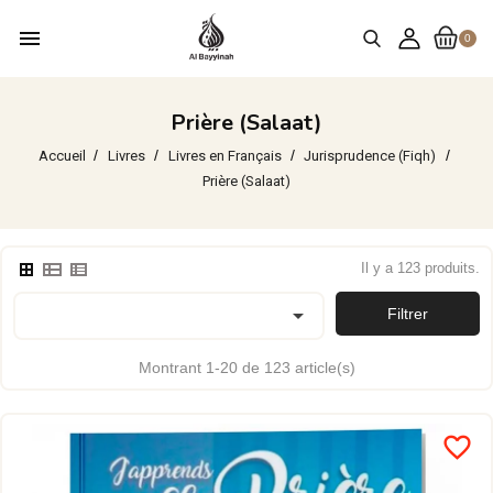
menu
0
Prière (Salaat)
Accueil
Livres
Livres en Français
Jurisprudence (Fiqh)
Prière (Salaat)
Il y a 123 produits.

Filtrer
Montrant 1-20 de 123 article(s)
favorite_border