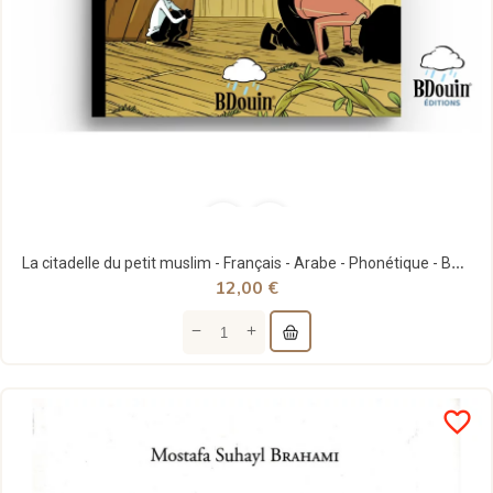
La citadelle du petit muslim - Français - Arabe - Phonétique - BDouin éditions
12,00 €
favorite_border