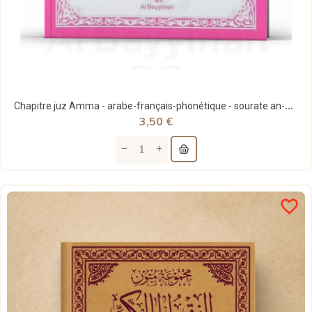
Chapitre juz Amma - arabe-français-phonétique - sourate an-Naba (78) à an-Nâs (114) - Rose - al...
3,50 €
favorite_border