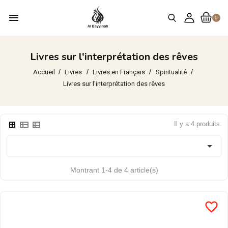
menu
0
Livres sur l'interprétation des rêves
Accueil
Livres
Livres en Français
Spiritualité
Livres sur l'interprétation des rêves
Il y a 4 produits.

Montrant 1-4 de 4 article(s)
favorite_border