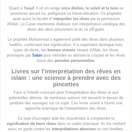
Quant à
Yusuf
, il vit en songe
onze étoiles, le soleil et la lune
se
prosterner devant lui, préfigurant sa future élévation. Ce prophète
avait aussi la faculté d'
interpréter les rêves
par la permission
d'Allah. Le Coran mentionne d'ailleurs son interprétation véridique des
rêves des deux prisonniers et du roi d'Égypte.
Le prophète Muhammad a également parlé des rêves dans plusieurs
hadiths, confirmant leur signification. Il a cependant distingué trois
types de rêves, les
bonnes visions
venant d'Allah, les rêves
provoqués par
Satan
pour intimider ou attrister le croyant et les rêves
issus des
pensées personnelles
.
Livres sur l'interprétation des rêves en
islam : une science à prendre avec des
pincettes
Face à l'intérêt croissant pour l'interprétation des rêves et aux
potentielles dérives, de nombreux auteurs ont ressenti le besoin de
produire des ouvrages sur ce sujet. Ces livres visent à fournir une
approche islamique de l'interprétation des rêves.
Ce type d'ouvrages aide les musulmans à comprendre la
signification de leurs rêves
dans un cadre islamique. Ils les mettent
aussi en garde contre les
interprétations abusives
ou non fondées.