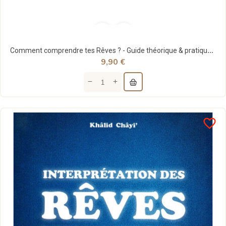
Comment comprendre tes Rêves ? - Guide théorique & pratique - al-Hadith
9,90 €
favorite_border