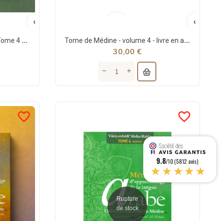
Méthode de Médine - Arabe - Tome 4 - El Kiteb
Tome de Médine - volume 4 - livre en arabe pour apprentissage langue arabe - al hadith
30,00 €
favorite_border
favorite_border
9.8
/10 (5812 avis)
★★★★★
Rupture
de stock