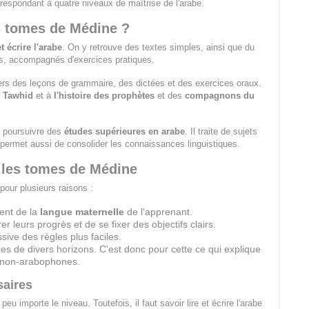
rrespondant à quatre niveaux de maîtrise de l'arabe.
es tomes de Médine ?
et écrire l'arabe
. On y retrouve des textes simples, ainsi que du
es, accompagnés d'exercices pratiques.
ers des leçons de grammaire, des dictées et des exercices oraux.
u
Tawhid
et à
l'histoire des prophètes
et des
compagnons du
à poursuivre des
études supérieures en arabe
. Il traite de sujets
l permet aussi de consolider les connaissances linguistiques.
ur les tomes de Médine
pour plusieurs raisons :
ent de la
langue maternelle
de l'apprenant.
leurs progrès et de se fixer des objectifs clairs.
sive des règles plus faciles.
res de divers horizons. C'est donc pour cette ce qui explique
 non-arabophones.
saires
u importe le niveau. Toutefois, il faut savoir lire et écrire l'arabe