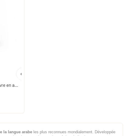
Tome de Médine - volume 1 - livre en arabe pour apprentissage langue arabe - al hadith
e la langue arabe
les plus reconnues mondialement. Développée