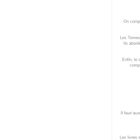
On compt
Les Tomes 
Ils abord
Enfin, le
comp
Il faut au
Les livres 