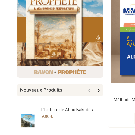


Nouveaux Produits
L'histoire de Abou Bakr dès...
Spe
9,90 €
17,