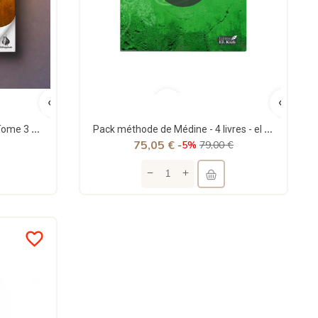
Méthode de Médine - Arabe - Tome 3 - El Kiteb
Pack méthode de Médine - 4 livres - el Kiteb
75,05 €
-5%
79,00 €
favorite_border