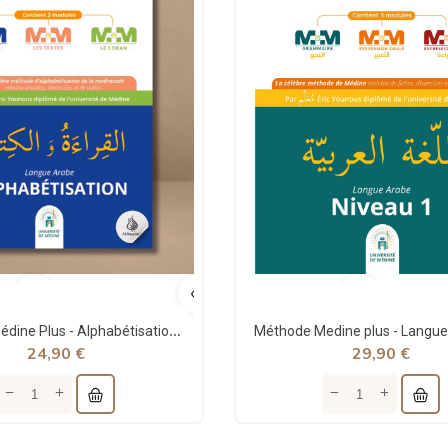
Méthode Médine Plus - Alphabétisation - langue Arabe - Eric Younous
24,90 €
29,90 €
edeen - Apprends des...
La vie du Prophète racontée...
90 €
15,00 €