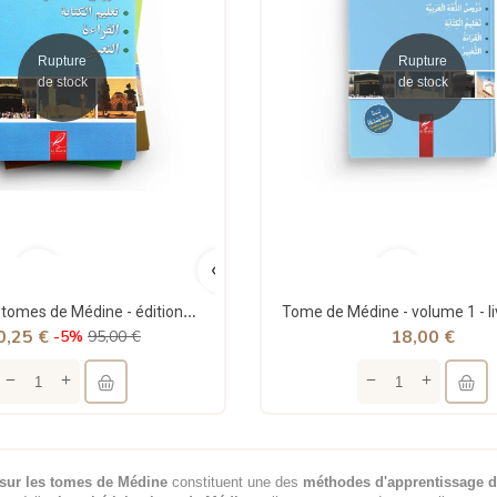
Rupture
Rupture
de stock
de stock
Pack : les 4 tomes de Médine - éditions al Hadith
0,25 €
18,00 €
-5%
95,00 €
 sur les tomes de Médine
constituent une des
méthodes d'apprentissage d