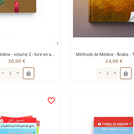
Tome de Médine - volume 2 - livre en arabe pour apprentissage langue arabe - al hadith
30,00 €
24,00 €
favorite_border