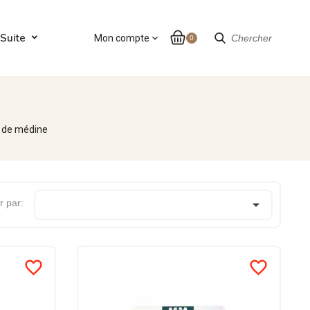
Suite
Mon compte
expand_more
Chercher
0
s de médine

r par:
favorite_border
favorite_border