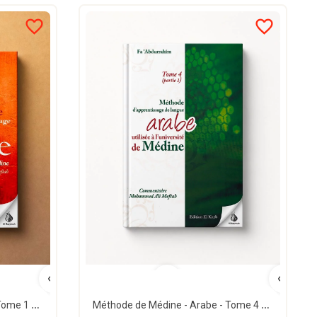
favorite_border
favorite_border
Méthode de Médine - Arabe - Tome 1 - El kiteb
Méthode de Médine - Arabe - Tome 4 partie 1 - El Kiteb