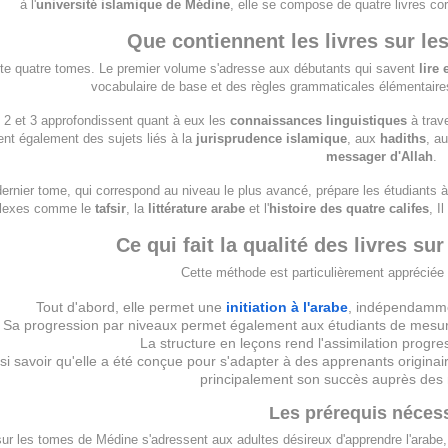
à l'
université islamique de Médine
, elle se compose de quatre livres co
Que contiennent les livres sur l
e quatre tomes. Le premier volume s'adresse aux débutants qui savent
lire 
vocabulaire de base et des règles grammaticales élémentair
2 et 3 approfondissent quant à eux les
connaissances linguistiques
à trav
ent également des sujets liés à la
jurisprudence islamique
, aux
hadiths
, a
messager d'Allah
.
 dernier tome, qui correspond au niveau le plus avancé, prépare les étudiants 
lexes comme le
tafsir
, la
littérature arabe
et l'
histoire des quatre califes
, I
Ce qui fait la qualité des livres s
Cette méthode est particulièrement appréciée 
Tout d'abord, elle permet une
initiation à l'arabe
, indépendamm
Sa progression par niveaux permet également aux étudiants de mesurer 
La structure en leçons rend l'assimilation progres
ssi savoir qu'elle a été conçue pour s'adapter à des apprenants originai
principalement son succès auprès des
Les prérequis néces
sur les tomes de Médine s'adressent aux adultes désireux d'apprendre l'arabe, pe