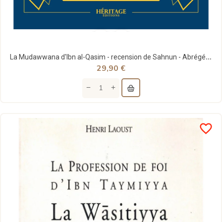
La Mudawwana d'Ibn al-Qasim - recension de Sahnun - Abrégé par G.H. Bousquet - Héritage
29,90 €
favorite_border