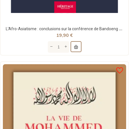
L'Afro-Asiatisme : conclusions sur la conférence de Bandoeng - Malek Bennabi - Héritage
19,90 €
favorite_border