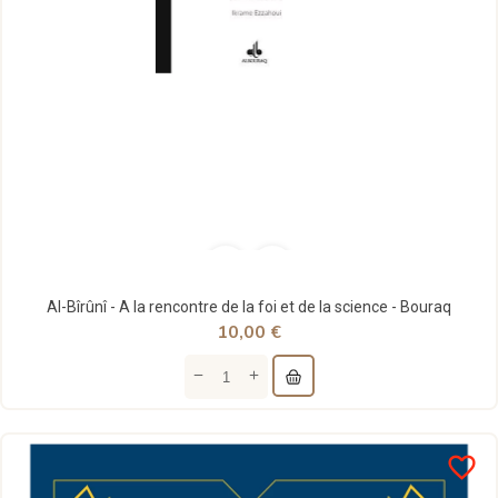
Al-Bîrûnî - A la rencontre de la foi et de la science - Bouraq
10,00 €
favorite_border