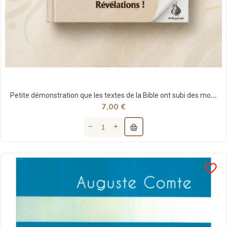
Petite démonstration que les textes de la Bible ont subi des modifications - Al Juwayni -...
7,00 €
favorite_border