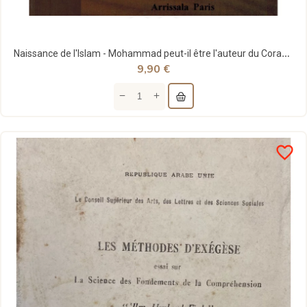
Naissance de l'Islam - Mohammad peut-il être l'auteur du Coran ? Dr. A. Draz - Editions Arrissala
9,90 €
favorite_border