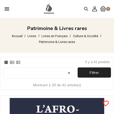
menu
0
Patrimoine & Livres rares
Accueil
Livres
Livres en Français
Culture & Société
Patrimoine & Livres rares
Il y a 41 produits.

Filtrer
Montrant 1-20 de 41 article(s)
favorite_border