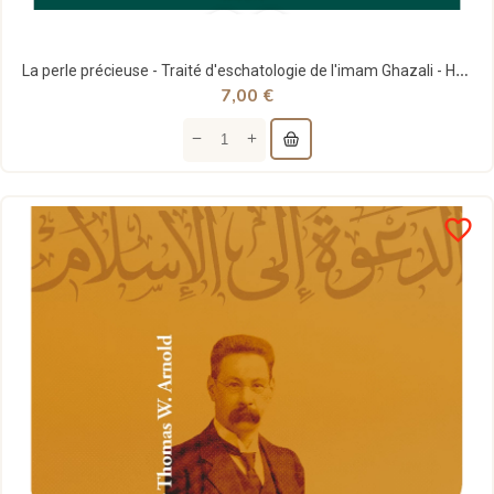
La perle précieuse - Traité d'eschatologie de l'imam Ghazali - Héritage
7,00 €
favorite_border