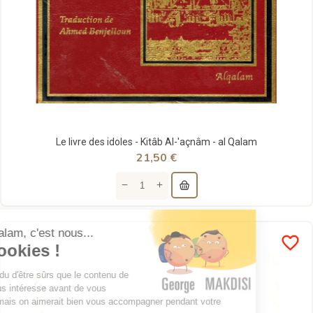
Le livre des idoles - Kitâb Al-'açnâm - al Qalam
21,50 €
favorite_border