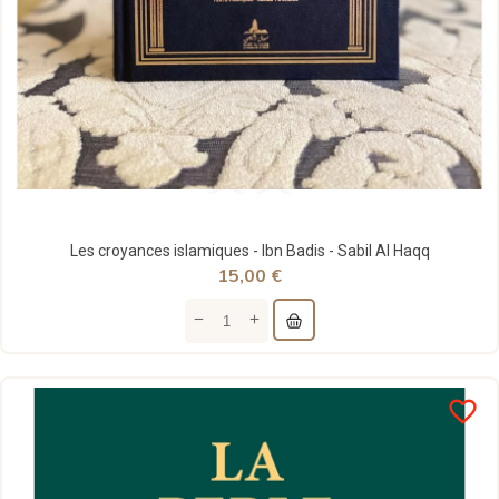
Les croyances islamiques - Ibn Badis - Sabil Al Haqq
15,00 €
favorite_border