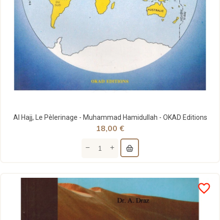
Al Hajj, Le Pèlerinage - Muhammad Hamidullah - OKAD Editions
18,00 €
favorite_border