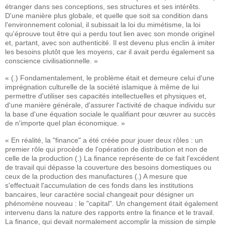
étranger dans ses conceptions, ses structures et ses intérêts.
D'une manière plus globale, et quelle que soit sa condition dans
l'environnement colonial, il subissait la loi du mimétisme, la loi
qu'éprouve tout être qui a perdu tout lien avec son monde originel
et, partant, avec son authenticité. Il est devenu plus enclin à imiter
les besoins plutôt que les moyens, car il avait perdu également sa
conscience civilisationnelle. »
« (.) Fondamentalement, le problème était et demeure celui d'une
imprégnation culturelle de la société islamique à même de lui
permettre d'utiliser ses capacités intellectuelles et physiques et,
d'une manière générale, d'assurer l'activité de chaque individu sur
la base d'une équation sociale le qualifiant pour œuvrer au succès
de n'importe quel plan économique. »
« En réalité, la "finance" a été créée pour jouer deux rôles : un
premier rôle qui procède de l'opération de distribution et non de
celle de la production (.) La finance représente de ce fait l'excédent
de travail qui dépasse la couverture des besoins domestiques ou
ceux de la production des manufactures (.) A mesure que
s'effectuait l'accumulation de ces fonds dans les institutions
bancaires, leur caractère social changeait pour désigner un
phénomène nouveau : le "capital". Un changement était également
intervenu dans la nature des rapports entre la finance et le travail.
La finance, qui devait normalement accomplir la mission de simple