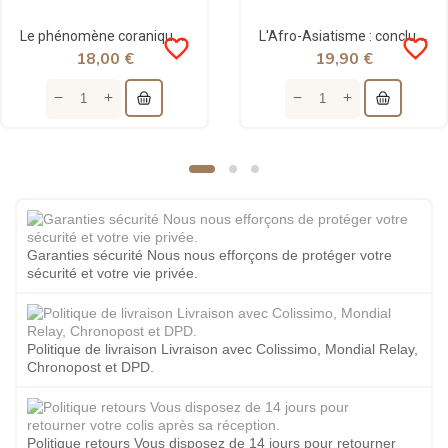
Le phénomène coranique - Malek Bennabi - Héritage
L'Afro-Asiatisme : conclusions sur la conférence de Bandoeng - Malek Bennabi - Héritage
favorite_border
favorite_border
18,00 €
19,90 €
Garanties sécurité Nous nous efforçons de protéger votre
sécurité et votre vie privée.
Politique de livraison Livraison avec Colissimo, Mondial Relay,
Chronopost et DPD.
Politique retours Vous disposez de 14 jours pour retourner