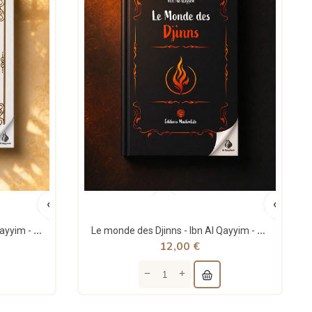
Le Bonheur Véritable - Ibn Al-Qayyim - MuslimLife
Le monde des Djinns - Ibn Al Qayyim - MuslimLife
12,00 €