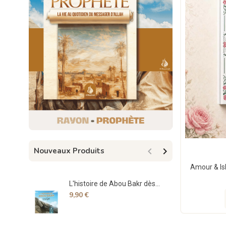


Nouveaux Produits
L'histoire de Abou Bakr dès...
Spe
9,90 €
17,