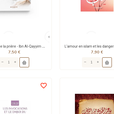
La saveur de la prière - Ibn Al-Qayyim Al-Jawziyya - al-Hadith
7,50 €
7,90 €
favorite_border