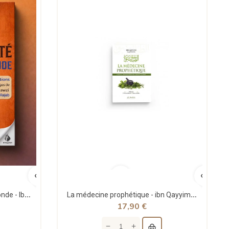
La vérité sur notre vie en ce monde - Ibn Al Qayyim - Des Savants
La médecine prophétique - ibn Qayyim al-jawziyya - al-hadîth
17,90 €