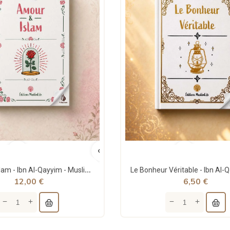
Amour & Islam - Ibn Al-Qayyim - MuslimLife
12,00 €
6,50 €
edeen - Apprends des...
La vie du Prophète racontée...
90 €
15,00 €