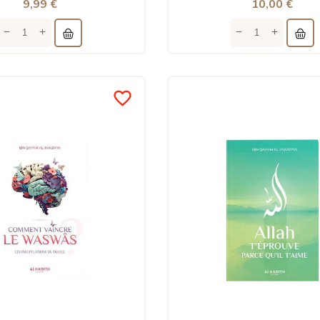
9,99 €
10,00 €
favorite_border