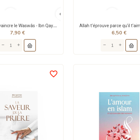
Comment vaincre le Waswâs - Ibn Qayyim Al-Jawziyya - al-Hadith
7,90 €
6,50 €
favorite_border