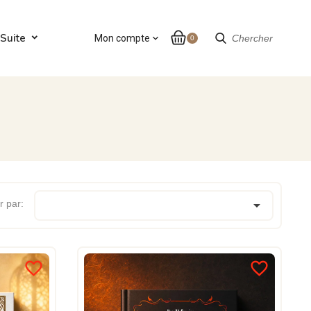
Suite
Mon compte
expand_more
Chercher
0

r par:
favorite_border
favorite_border