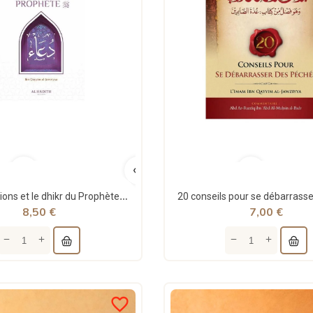
Les invocations et le dhikr du Prophète - ibn Qayyim al-Jawziyya - al-hadîth
8,50 €
7,00 €
favorite_border