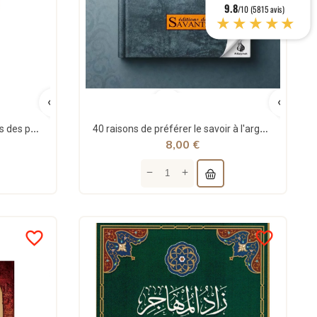
9.8
/10 (5815 avis)
★★★★★
L'amour en islam et les dangers des passions - ibn Qayyim al-Jawziyya - al-hadîth
40 raisons de préférer le savoir à l'argent - Série Ibn Al-Qayyim - éditions des Savants
8,00 €
favorite_border
favorite_border