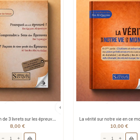
Compilation de 3 livrets sur les épreuves - Ibn Qayyim - Ibn Taymiyya et Al Izz Abd as-Salam -...
8,00 €
10,00 €