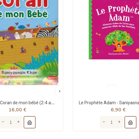
Le premier Coran de mon bébé (2-4 ans) - Saniyasnain Khan - Orientica
16,00 €
6,90 €
edeen - Apprends des...
La vie du Prophète racontée...
90 €
15,00 €