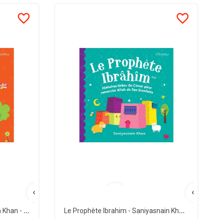
favorite_border
favorite_border
Allah, le Créateur - Saniyasnain Khan - Orientica
Le Prophète Ibrahim - Saniyasnain Khan - Orientica