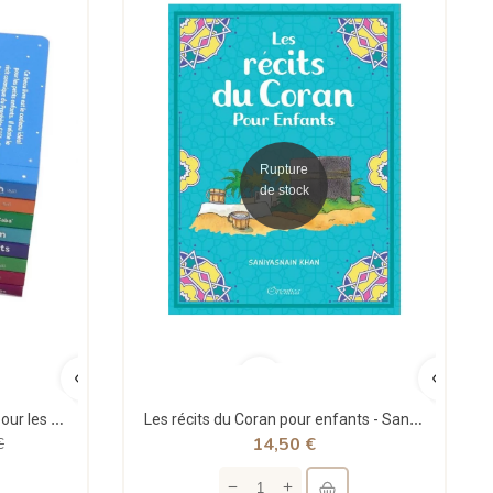
Rupture
de stock
Pack Histoires des Prophètes pour les enfants - 14 livres - Saniyasnain Khan - Orientica
Les récits du Coran pour enfants - Saniyasnain Khan - Orientica
14,50 €
€