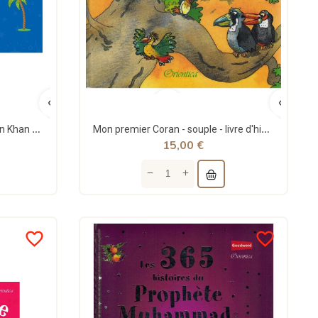
Le Prophète Nouh - Saniyasnain Khan - Orientica
Mon premier Coran - souple - livre d'histoires - Saniyasnain Khan - Orientica
15,00 €
favorite_border
favorite_border