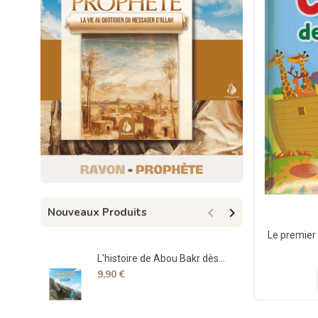


Nouveaux Produits
L'histoire de Abou Bakr dès...
Spe
9,90 €
17,