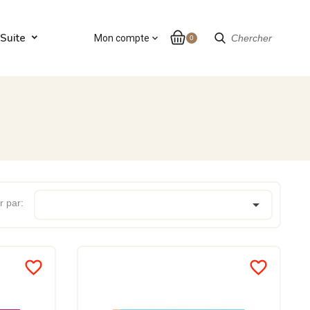
Suite
Mon compte
expand_more
Chercher
0

r par:
favorite_border
favorite_border