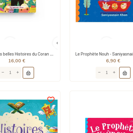
Les 100 plus belles Histoires du Coran - Saniyasnain Khan - Orientica
16,00 €
6,90 €
favorite_border