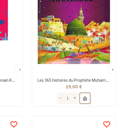
Le Prophète Younous - Saniyasnain Khan - Orientica
Les 365 histoires du Prophète Muhammad - Saniyasnain Khan - Orientica
19,00 €
favorite_border
favorite_border