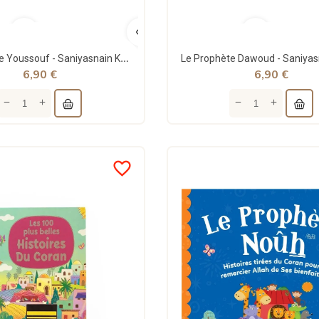
Le Prophète Youssouf - Saniyasnain Khan - Orientica
6,90 €
6,90 €
favorite_border