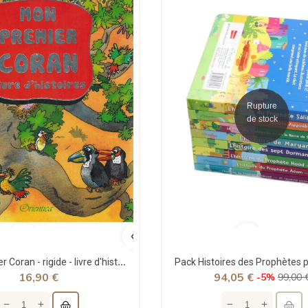
Rupture
de stock
Mon premier Coran - rigide - livre d'histoires - Saniyasnain Khan - Orientica
16,90 €
94,05 €
-5%
99,00 