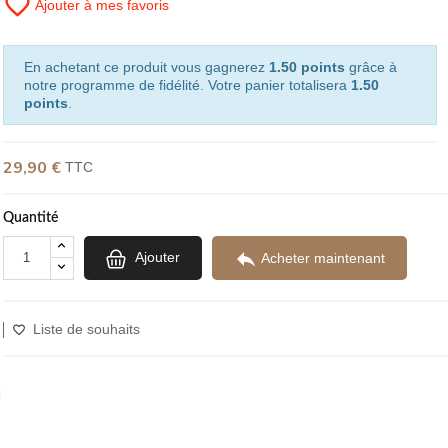
favorite_border
Ajouter à mes favoris
En achetant ce produit vous gagnerez
1.50 points
grâce à
notre programme de fidélité. Votre panier totalisera
1.50
points
.
29,90 €
TTC
Quantité

Ajouter
Acheter maintenant
Liste de souhaits