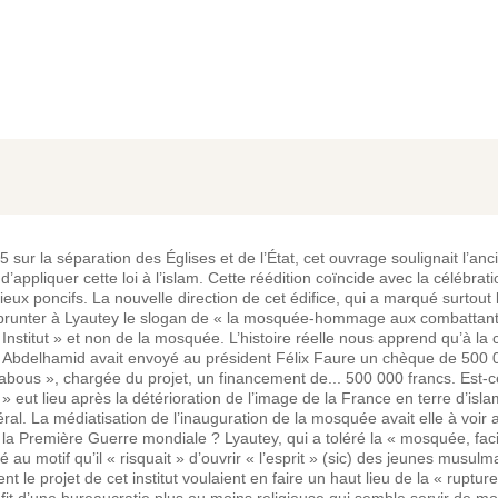
sur la séparation des Églises et de l’État, cet ouvrage soulignait l’anc
ppliquer cette loi à l’islam. Cette réédition coïncide avec la célébrat
ux poncifs. La nouvelle direction de cet édifice, qui a marqué surtout
d’emprunter à Lyautey le slogan de « la mosquée-hommage aux combatta
Institut » et non de la mosquée. L’histoire réelle nous apprend qu’à la 
e Abdelhamid avait envoyé au président Félix Faure un chèque de 500 
habous », chargée du projet, un financement de... 500 000 francs. Est-
eut lieu après la détérioration de l’image de la France en terre d’is
al. La médiatisation de l’inauguration de la mosquée avait elle à voir 
la Première Guerre mondiale ? Lyautey, qui a toléré la « mosquée, facil
té au motif qu’il « risquait » d’ouvrir « l’esprit » (sic) des jeunes musul
 le projet de cet institut voulaient en faire un haut lieu de la « ruptur
ofit d’une bureaucratie plus ou moins religieuse qui semble servir de m