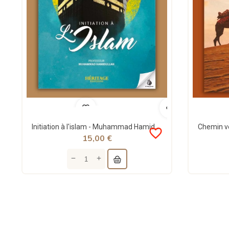
Initiation à l'islam - Muhammad Hamidullah - Héritage
favorite_border
15,00 €