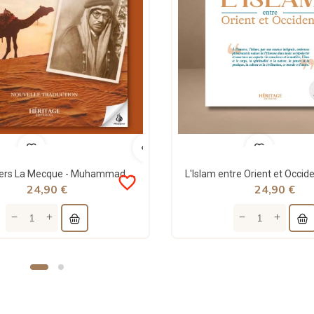
Chemin vers La Mecque - Muhammad Asad - Héritage
favorite_border
24,90 €
24,90 €