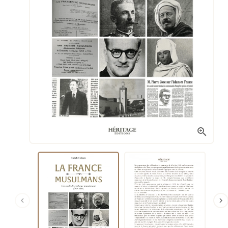


