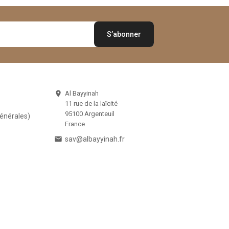
Al Bayyinah

11 rue de la laïcité
95100 Argenteuil
Générales)
France

sav@albayyinah.fr