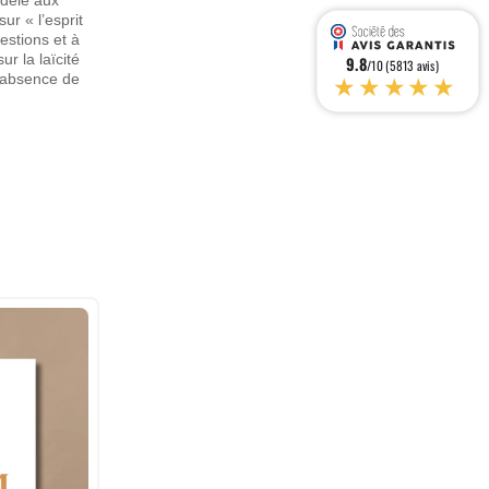
ur « l’esprit
estions et à
r la laïcité
9.8
/10 (5813 avis)
★★★★★
l’absence de
Autorité spirituelle et pouvoir temporel - René Guénon - Héritage
favorite_border
9,00 €