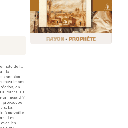
ienneté de la
ion du
 les annales
nts musulmans
création, en
000 francs. La
ce un hasard ?
lam provoquée
avec les
e à surveiller
mans. Les
e avec les
odèle aux