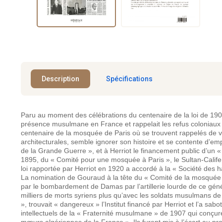
Description
Spécifications
Paru au moment des célébrations du centenaire de la loi de 1905 
présence musulmane en France et rappelait les refus coloniaux d’a
centenaire de la mosquée de Paris où se trouvent rappelés de vie
architecturales, semble ignorer son histoire et se contente 
de la Grande Guerre », et à Herriot le financement public d’un « 
1895, du « Comité pour une mosquée à Paris », le Sultan-Calif
loi rapportée par Herriot en 1920 a accordé à la « Société des 
La nomination de Gouraud à la tête du « Comité de la mosquée » 
par le bombardement de Damas par l’artillerie lourde de ce génér
milliers de morts syriens plus qu’avec les soldats musulmans de 
», trouvait « dangereux » l’Institut financé par Herriot et l’a sabo
intellectuels de la « Fraternité musulmane » de 1907 qui conçurent
mœurs algériennes de la France ». Ils furent mis à l’écart au pr